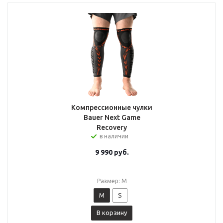
Компрессионные чулки
Bauer Next Game
Recovery
в наличии
9 990
руб.
Размер: M
M
S
В корзину