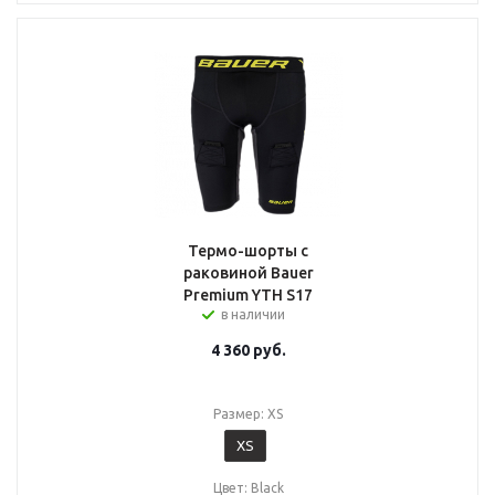
Термо-шорты с
раковиной Bauer
Premium YTH S17
в наличии
4 360
руб.
Размер: XS
XS
Цвет: Black