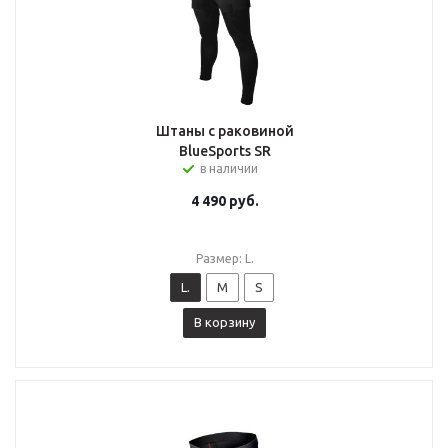
Штаны с раковиной
BlueSports SR
в наличии
4 490
руб.
Размер: L.
L.
M
S
В корзину