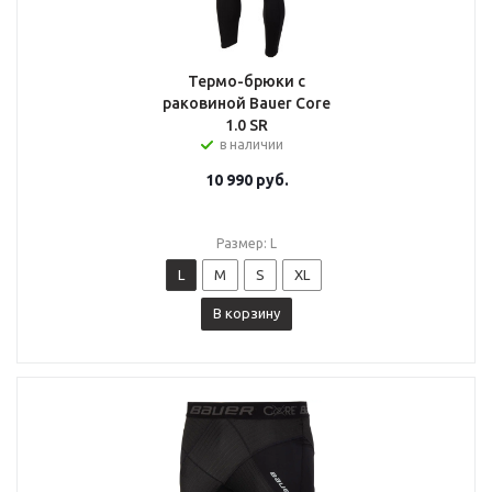
Термо-брюки с
раковиной Bauer Core
1.0 SR
в наличии
10 990
руб.
Размер: L
L
M
S
XL
В корзину