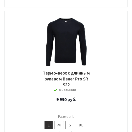
Термо-верх с длинным
рукавом Bauer Pro SR
S22
в наличии
9 990
руб.
Размер: L
L
M
S
XL