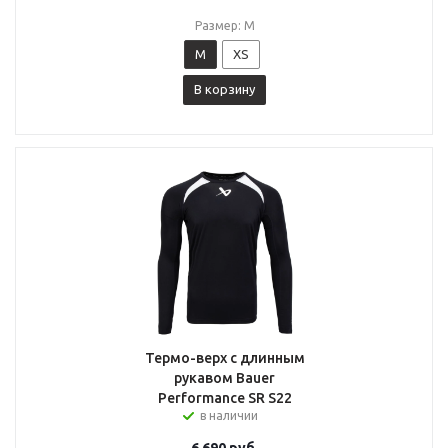
Размер: M
M
XS
В корзину
Термо-верх с длинным
рукавом Bauer
Performance SR S22
в наличии