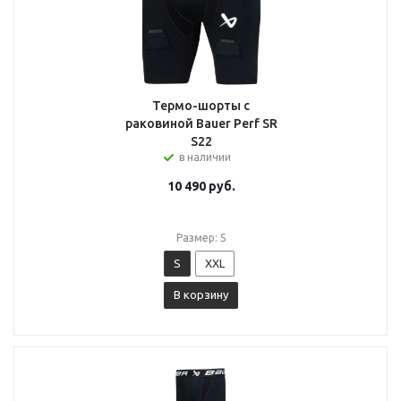
Термо-шорты с
раковиной Bauer Perf SR
S22
в наличии
10 490
руб.
Размер: S
S
XXL
В корзину