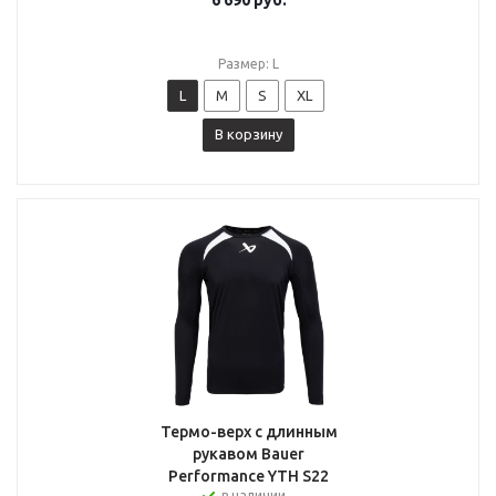
6 690
руб.
Размер: L
L
M
S
XL
В корзину
Термо-верх с длинным
рукавом Bauer
Performance YTH S22
в наличии