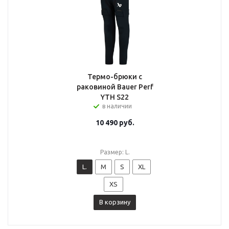
Термо-брюки с
раковиной Bauer Perf
YTH S22
в наличии
10 490
руб.
Размер: L.
L.
M
S
XL
XS
В корзину