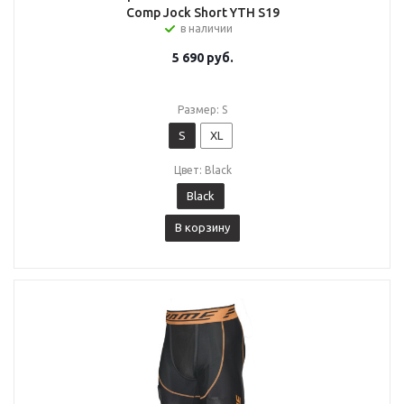
Comp Jock Short YTH S19
в наличии
5 690
руб.
Размер: S
S
XL
Цвет: Black
Black
В корзину