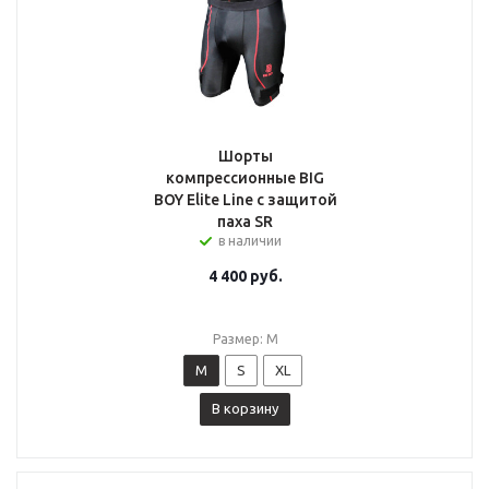
Шорты
компрессионные BIG
BOY Elite Line с защитой
паха SR
в наличии
4 400
руб.
Размер: M
M
S
XL
В корзину