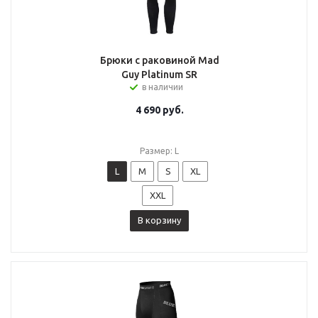
Брюки с раковиной Mad
Guy Platinum SR
в наличии
4 690
руб.
Размер: L
L
M
S
XL
XXL
В корзину