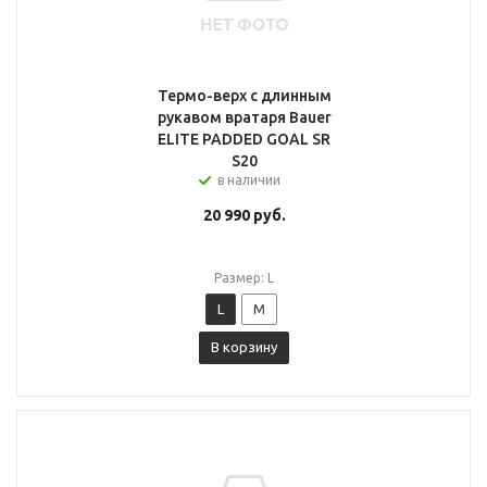
Термо-верх с длинным
рукавом вратаря Bauer
ELITE PADDED GOAL SR
S20
в наличии
20 990
руб.
Размер: L
L
M
В корзину