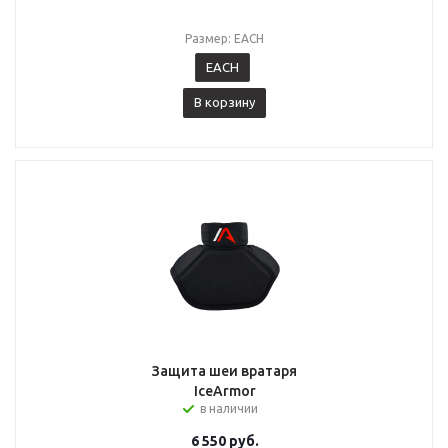
Размер: EACH
EACH
В корзину
Защита шеи вратаря
IceArmor
в наличии
6 550
руб.