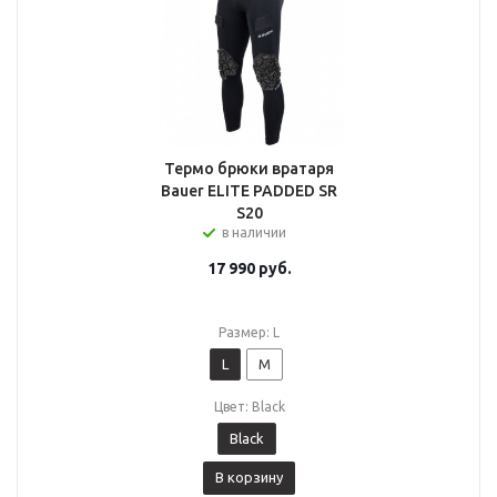
Термо брюки вратаря
Bauer ELITE PADDED SR
S20
в наличии
17 990
руб.
Размер: L
L
M
Цвет: Black
Black
В корзину