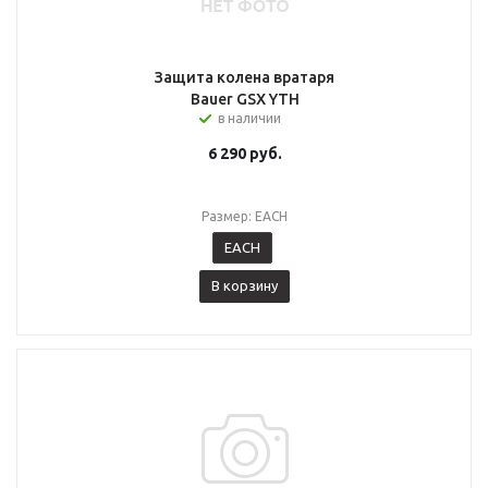
Защита колена вратаря
Bauer GSX YTH
в наличии
6 290
руб.
Размер: EACH
EACH
В корзину