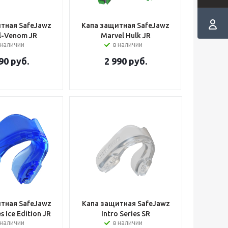
тная SafeJawz
Капа защитная SafeJawz
l-Venom JR
Marvel Hulk JR
 наличии
в наличии
90
руб.
2 990
руб.
тная SafeJawz
Капа защитная SafeJawz
s Ice Edition JR
Intro Series SR
 наличии
в наличии