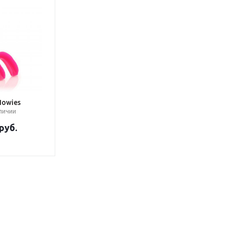
Howies
аличии
руб.