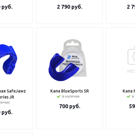
0
руб.
2 790
руб.
2 7
ая SafeJawz
Капа BlueSports SR
Капа 
в наличии
в
Intro Series JR
аличии
700
руб.
5
0
руб.