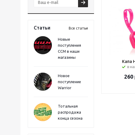
Статьи
Все статьи
Новые
поступления
CCM в наши
магазины
Капа 
в н
Новое
260
поступление
Warrior
Тотальная
распродажа
конца сезона