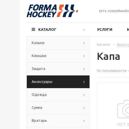
сеть хоккейныйх
КАТАЛОГ
УСЛУГИ
Коньки
Каталог
-
Аксесс
Капа
Клюшки
Защита
По популярности
Аксессуары
Одежда
Сумки
Вратарь