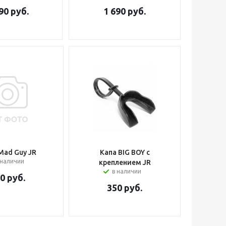
90
руб.
1 690
руб.
Mad Guy JR
Капа BIG BOY с
 наличии
креплением JR
в наличии
90
руб.
350
руб.