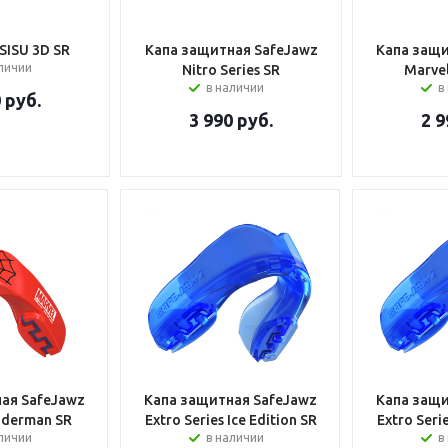
SISU 3D SR
Капа защитная SafeJawz
Капа защи
аличии
Nitro Series SR
Marve
в наличии
в
0
руб.
3 990
руб.
2 9
ая SafeJawz
Капа защитная SafeJawz
Капа защи
iderman SR
Extro Series Ice Edition SR
Extro Serie
личии
в наличии
в