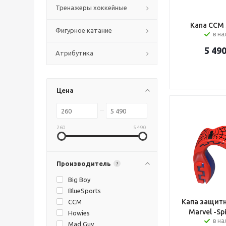
Тренажеры хоккейные
Капа CCM 
Фигурное катание
в н
5 49
Атрибутика
Цена
260
5 490
Производитель
?
Big Boy
BlueSports
Капа защитн
CCM
Marvel -Sp
Howies
в на
Mad Guy