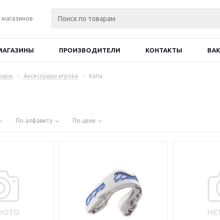
 магазинов
МАГАЗИНЫ
ПРОИЗВОДИТЕЛИ
КОНТАКТЫ
ВА
уары
-
Аксессуары игрока
-
Капа
По алфавиту
По цене