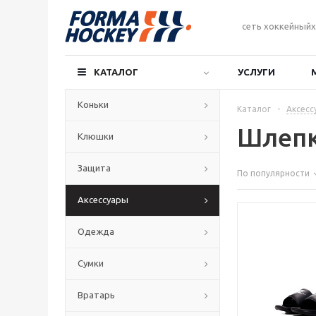
сеть хоккейныйх
КАТАЛОГ
УСЛУГИ
Коньки
Каталог
-
Аксесс
Шлеп
Клюшки
Защита
По популярности
Аксессуары
Одежда
Сумки
Вратарь