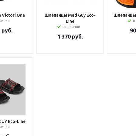
 Victori One
Шлепанцы Mad Guy Eco-
Шлепанцы 
аличии
в
Line
в наличии
0
руб.
9
1 370
руб.
UY Eco-Line
аличии