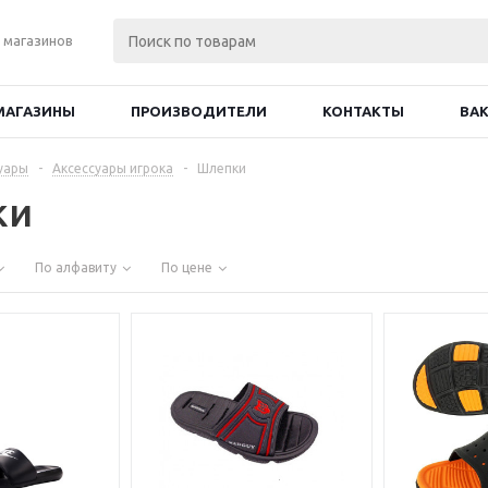
 магазинов
МАГАЗИНЫ
ПРОИЗВОДИТЕЛИ
КОНТАКТЫ
ВА
уары
-
Аксессуары игрока
-
Шлепки
ки
По алфавиту
По цене