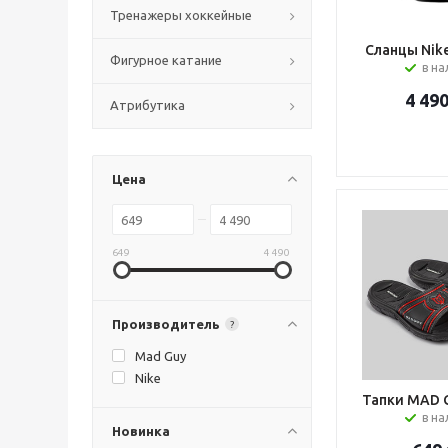
Тренажеры хоккейные
Сланцы Nike
Фигурное катание
в н
4 49
Атрибутика
Цена
649
4 490
Производитель
?
Mad Guy
Nike
Тапки MAD G
в н
Новинка