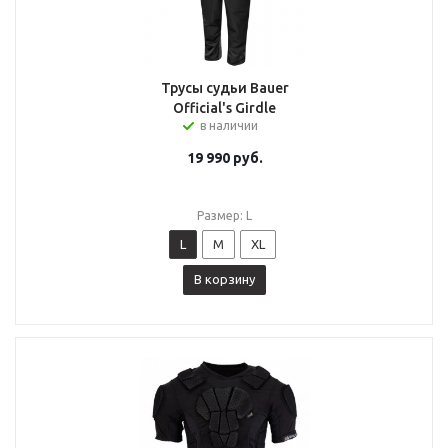
Трусы судьи Bauer
Official's Girdle
в наличии
19 990
руб.
Размер: L
L
M
XL
В корзину