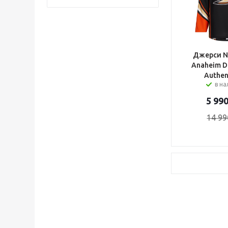
Джерси N
Anaheim D
Authen
в н
5 99
14 99