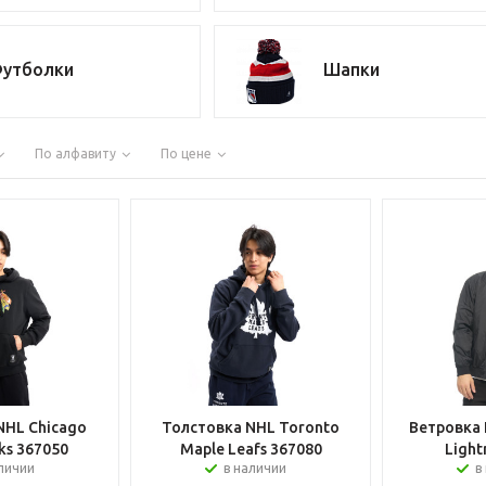
утболки
Шапки
По алфавиту
По цене
NHL Chicago
Толстовка NHL Toronto
Ветровка 
ks 367050
Maple Leafs 367080
Light
аличии
в наличии
в