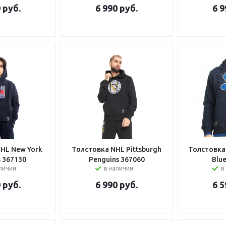
0
руб.
6 990
руб.
6 9
HL New York
Толстовка NHL Pittsburgh
Толстовка 
 367130
Penguins 367060
Blu
аличии
в наличии
в
0
руб.
6 990
руб.
6 5