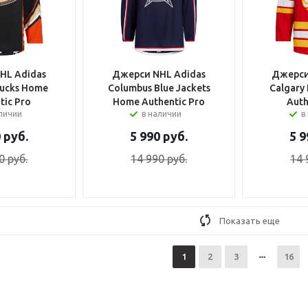
HL Adidas
Джерси NHL Adidas
Джерси
ucks Home
Columbus Blue Jackets
Calgary
tic Pro
Home Authentic Pro
Auth
аличии
в наличии
в
0
руб.
5 990
руб.
5 9
0
руб.
14 990
руб.
14 
Показать еще
1
2
3
16