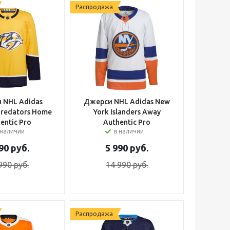
Распродажа
 NHL Adidas
Джерси NHL Adidas New
 Predators Home
York Islanders Away
entic Pro
Authentic Pro
 наличии
в наличии
90
руб.
5 990
руб.
990
руб.
14 990
руб.
Распродажа