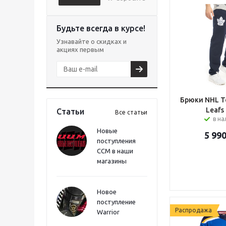
Будьте всегда в курсе!
Узнавайте о скидках и
акциях первым
Брюки NHL T
Leafs
Статьи
Все статьи
в н
Новые
5 99
поступления
CCM в наши
магазины
Новое
поступление
Распродажа
Warrior