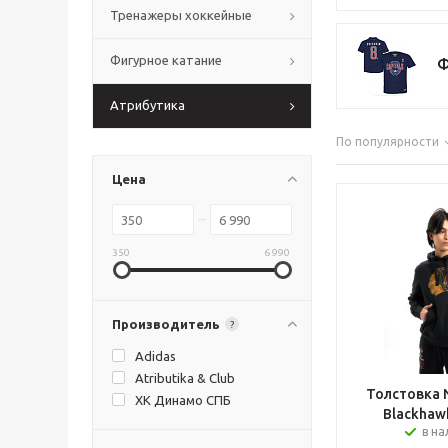
Тренажеры хоккейные
Фигурное катание
Ф
Атрибутика
По популярности
Цена
350
6 990
Производитель
?
Adidas
Atributika & Club
Толстовка 
ХК Динамо СПБ
Blackhaw
в н