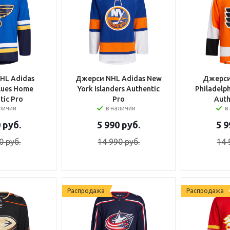
HL Adidas
Джерси NHL Adidas New
Джерси
Blues Home
York Islanders Authentic
Philadelp
tic Pro
Pro
Auth
аличии
в наличии
в
0
руб.
5 990
руб.
5 9
0
руб.
14 990
руб.
14 
Распродажа
Распродажа