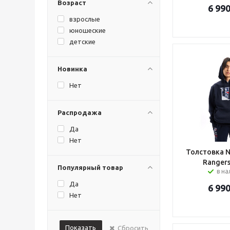
Возраст
6 99
взрослые
юношеские
детские
Новинка
Нет
Распродажа
Да
Нет
Толстовка N
Rangers
Популярный товар
в н
Да
6 99
Нет
Показать
Сбросить