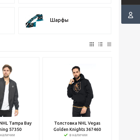
Шарфы
NHL Tampa Bay
Толстовка NHL Vegas
ning 57350
Golden Knights 367460
 наличии
в наличии