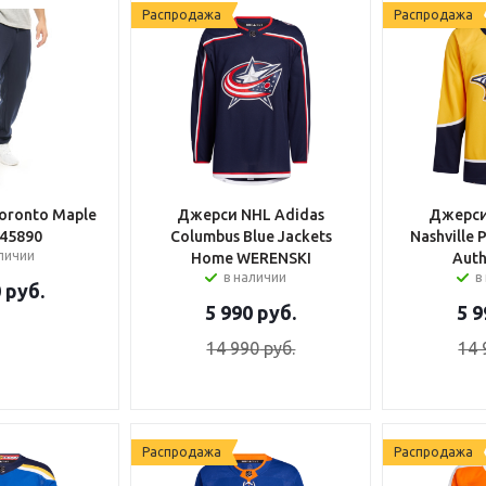
Распродажа
Распродажа
oronto Maple
Джерси NHL Adidas
Джерси
 45890
Columbus Blue Jackets
Nashville
аличии
Home WERENSKI
Auth
в наличии
в
0
руб.
5 990
руб.
5 9
14 990
руб.
14 
Распродажа
Распродажа