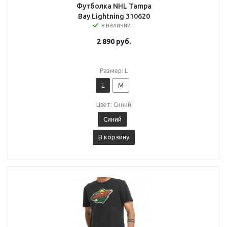
Футболка NHL Tampa
Bay Lightning 310620
в наличии
2 890
руб.
Размер: L
L
M
Цвет: Синий
Синий
В корзину