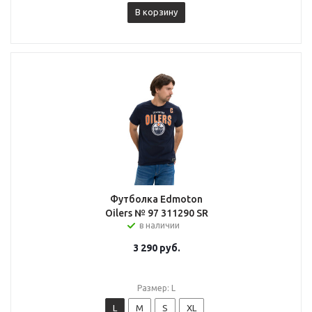
В корзину
Футболка Edmoton
Oilers № 97 311290 SR
в наличии
3 290
руб.
Размер: L
L
M
S
XL