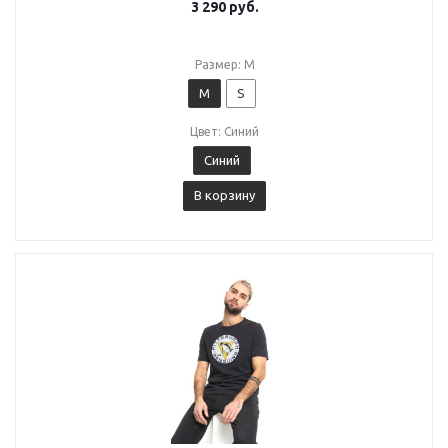
3 290
руб.
Размер: M
M
S
Цвет: Синий
Синий
В корзину