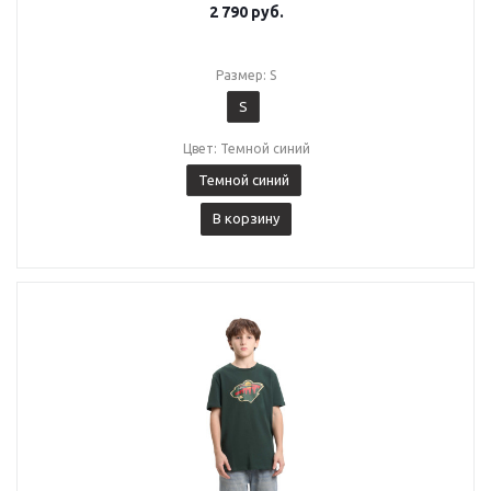
2 790
руб.
Размер: S
S
Цвет: Темной синий
Темной синий
В корзину