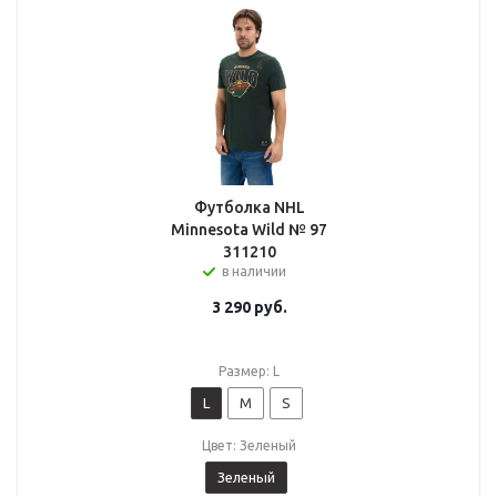
Футболка NHL
Minnesota Wild № 97
311210
в наличии
3 290
руб.
Размер: L
L
M
S
Цвет: Зеленый
Зеленый