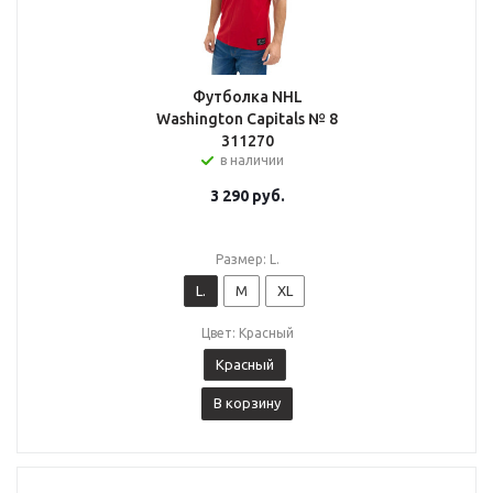
Футболка NHL
Washington Capitals № 8
311270
в наличии
3 290
руб.
Размер: L.
L.
M
XL
Цвет: Красный
Красный
В корзину