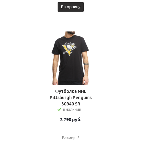
В корзину
Футболка NHL
Pittsburgh Penguins
30940 SR
в наличии
2 790
руб.
Размер: S