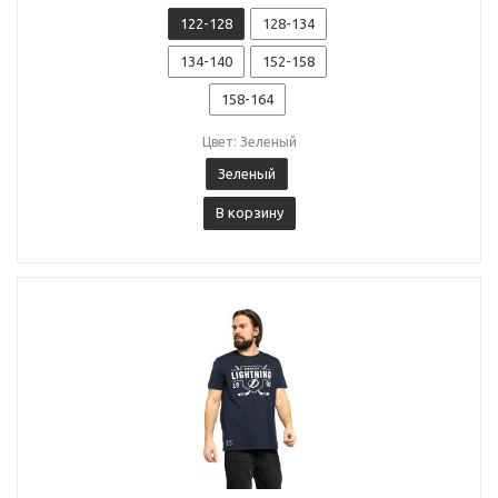
122-128
128-134
134-140
152-158
158-164
Цвет: Зеленый
Зеленый
В корзину