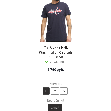
Футболка NHL
Washington Capitals
30990 SR
в наличии
2 790
руб.
Размер: L
L
M
S
Цвет: Синий
Синий