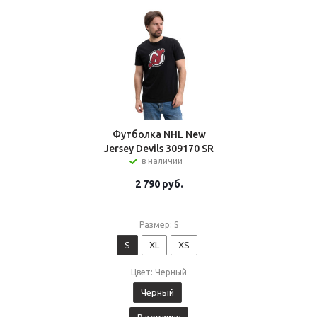
Футболка NHL New
Jersey Devils 309170 SR
в наличии
2 790
руб.
Размер: S
S
XL
XS
Цвет: Черный
Черный