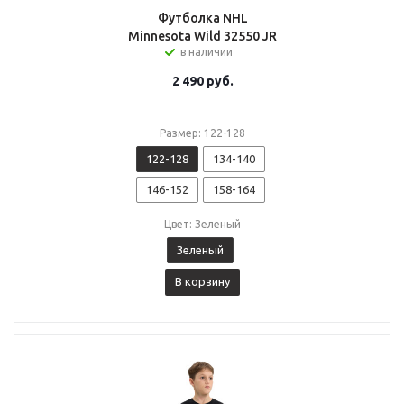
Футболка NHL
Minnesota Wild 32550 JR
в наличии
2 490
руб.
Размер: 122-128
122-128
134-140
146-152
158-164
Цвет: Зеленый
Зеленый
В корзину