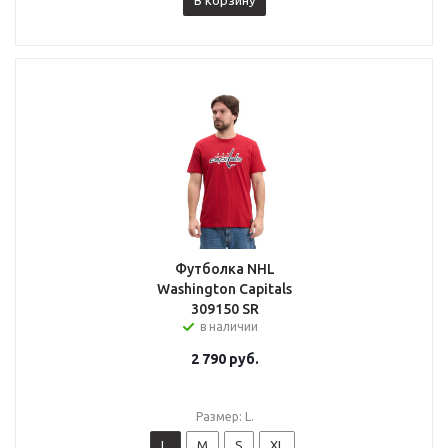
В корзину
Футболка NHL
Washington Capitals
309150 SR
в наличии
2 790
руб.
Размер: L.
L.
M
S
XL