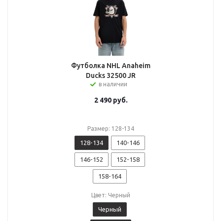
Футболка NHL Anaheim
Ducks 32500 JR
в наличии
2 490
руб.
Размер: 128-134
128-134
140-146
146-152
152-158
158-164
Цвет: Черный
Черный