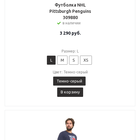
Футболка NHL
Pittsburgh Penguins
309880
в наличии
3 290
руб.
Размер: L
L
M
S
XS
Цвет: Темно-серый
Темно-серый
В корзину