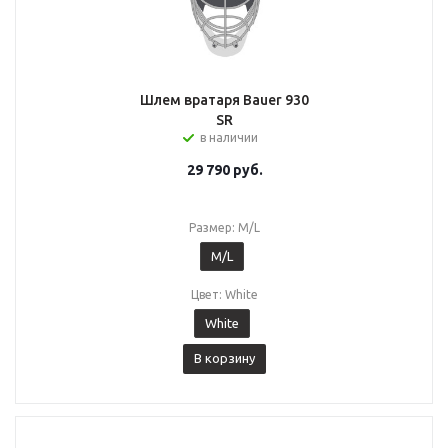
Шлем вратаря Bauer 930
SR
в наличии
29 790
руб.
Размер: M/L
M/L
Цвет: White
White
В корзину