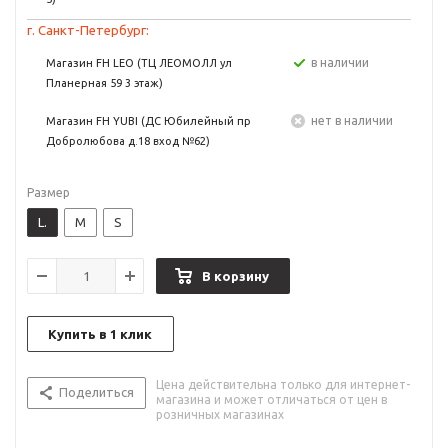
г. Санкт-Петербург:
в наличии
Магазин FH LEO (ТЦ ЛЕОМОЛЛ ул
Планерная 59 3 этаж)
Нет в наличии
Магазин FH YUBI (ДС Юбилейный пр
Добролюбова д.18 вход №62)
Размер
L.
M
S
В корзину
Купить в 1 клик
Цена действительна только для интернет-
Поделиться
магазина и может отличаться от цен в
розничных магазинах