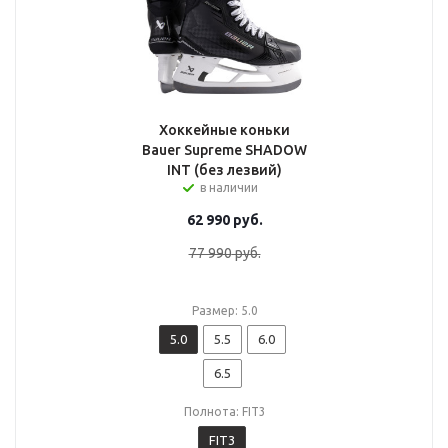
Хоккейные коньки
Bauer Supreme SHADOW
INT (без лезвий)
в наличии
62 990
руб.
77 990
руб.
Размер: 5.0
5.0
5.5
6.0
6.5
Полнота: FIT3
FIT3