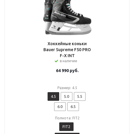
Хоккейные коньки
Bauer Supreme F50 PRO
F-X INT
в наличии
64 990
руб.
Размер: 4.5
4.5
5.0
5.5
6.0
6.5
Полнота: FIT2
FIT2