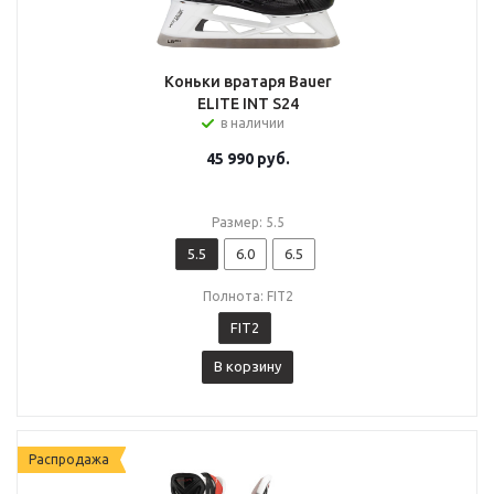
Коньки вратаря Bauer
ELITE INT S24
в наличии
45 990
руб.
Размер: 5.5
5.5
6.0
6.5
Полнота: FIT2
FIT2
В корзину
Распродажа