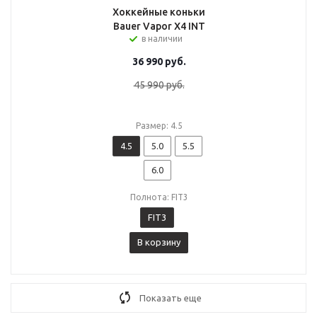
Хоккейные коньки
Bauer Vapor X4 INT
в наличии
36 990
руб.
45 990
руб.
Размер: 4.5
4.5
5.0
5.5
6.0
Полнота: FIT3
FIT3
В корзину
Показать еще