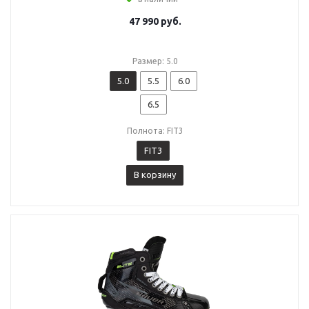
47 990
руб.
Размер: 5.0
5.0
5.5
6.0
6.5
Полнота: FIT3
FIT3
В корзину