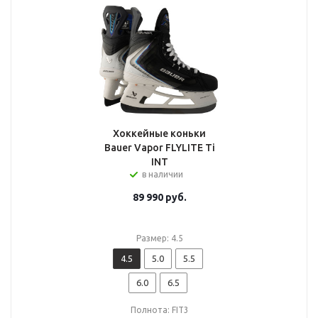
Хоккейные коньки
Bauer Vapor FLYLITE Ti
INT
в наличии
89 990
руб.
Размер: 4.5
4.5
5.0
5.5
6.0
6.5
Полнота: FIT3