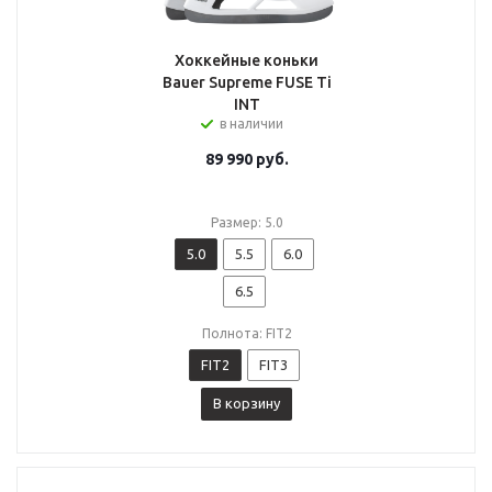
Хоккейные коньки
Bauer Supreme FUSE Ti
INT
в наличии
89 990
руб.
Размер: 5.0
5.0
5.5
6.0
6.5
Полнота: FIT2
FIT2
FIT3
В корзину