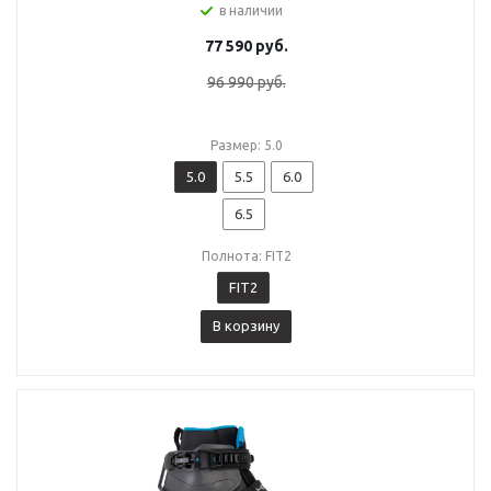
в наличии
77 590
руб.
96 990
руб.
Размер: 5.0
5.0
5.5
6.0
6.5
Полнота: FIT2
FIT2
В корзину