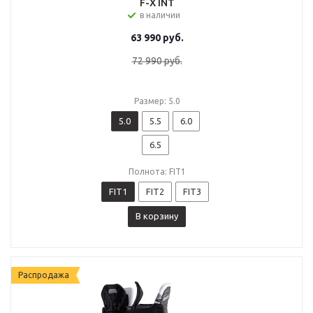
F-X INT
в наличии
63 990
руб.
72 990
руб.
Размер: 5.0
5.0
5.5
6.0
6.5
Полнота: FIT1
FIT1
FIT2
FIT3
В корзину
Распродажа