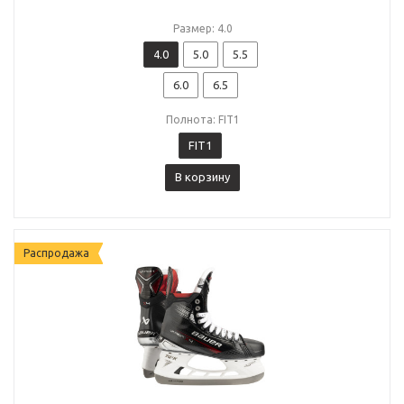
Размер: 4.0
4.0
5.0
5.5
6.0
6.5
Полнота: FIT1
FIT1
В корзину
Распродажа