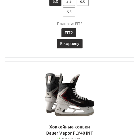
5.0
5.5
6.0
6.5
Полнота: FIT2
FIT2
В корзину
Хоккейные коньки
Bauer Vapor FLY40 INT
в наличии