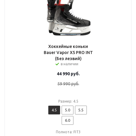
Хоккейные коньки
Bauer Vapor X5 PRO INT
(Без лезвий)
в наличии
44 990
руб.
59 990
руб.
Размер: 4.5
4.5
5.0
5.5
6.0
Полнота: FIT3