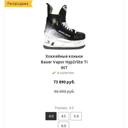
Распродажа
Хоккейные коньки
Bauer Vapor Hyp2rlite Ti
INT
в наличии
73 890
руб.
96 990
руб.
Размер: 4.0
4.0
4.5
5.0
6.0