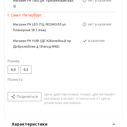
Нет в наличии
Магазин FH 1905 (ул. Пресненский Вал,
5)
г. Санкт-Петербург:
Нет в наличии
Магазин FH LEO (ТЦ ЛЕОМОЛЛ ул
Планерная 59 3 этаж)
в наличии
Магазин FH YUBI (ДС Юбилейный пр
Добролюбова д.18 вход №62)
Размер
6.0
6.5
Полнота
Цена действительна только для интернет-
Поделиться
магазина и может отличаться от цен в
розничных магазинах
Характеристики