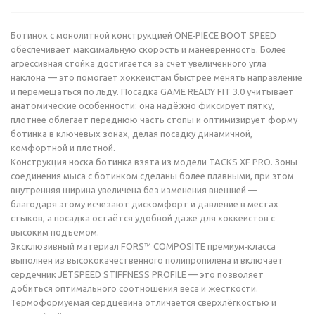
Ботинок с монолитной конструкцией ONE‑PIECE BOOT SPEED
обеспечивает максимальную скорость и манёвренность. Более
агрессивная стойка достигается за счёт увеличенного угла
наклона — это помогает хоккеистам быстрее менять направление
и перемещаться по льду. Посадка GAME READY FIT 3.0 учитывает
анатомические особенности: она надёжно фиксирует пятку,
плотнее облегает переднюю часть стопы и оптимизирует форму
ботинка в ключевых зонах, делая посадку динамичной,
комфортной и плотной.
Конструкция носка ботинка взята из модели TACKS XF PRO. Зоны
соединения мыса с ботинком сделаны более плавными, при этом
внутренняя ширина увеличена без изменения внешней —
благодаря этому исчезают дискомфорт и давление в местах
стыков, а посадка остаётся удобной даже для хоккеистов с
высоким подъёмом.
Эксклюзивный материал FORS™ COMPOSITE премиум‑класса
выполнен из высококачественного полипропилена и включает
сердечник JETSPEED STIFFNESS PROFILE — это позволяет
добиться оптимального соотношения веса и жёсткости.
Термоформуемая сердцевина отличается сверхлёгкостью и