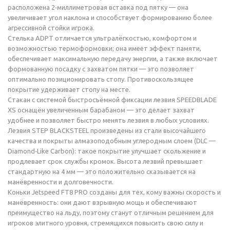
расположена 2‑миллиметровая вставка под пятку — она
увеличивает угол наклона и способствует формированию более
агрессивной стойки игрока.
Стелька ADPT отличается ультралёгкостью, комфортом и
возможностью термоформовки; она имеет эффект памяти,
обеспечивает максимальную передачу энергии, а также включает
формованную посадку с захватом пятки — это позволяет
оптимально позиционировать стопу. Противоскользящее
покрытие удерживает стопу на месте.
Стакан с системой быстросъёмной фиксации лезвия SPEEDBLADE
XS оснащён увеличенным барабаном — это делает захват
удобнее и позволяет быстро менять лезвия в любых условиях.
Лезвия STEP BLACKSTEEL произведены из стали высочайшего
качества и покрыты алмазоподобным углеродным слоем (DLC —
Diamond‑Like Carbon): такое покрытие улучшает скольжение и
продлевает срок службы кромок. Высота лезвий превышает
стандартную на 4 мм — это положительно сказывается на
манёвренности и долговечности.
Коньки Jetspeed FT8 PRO созданы для тех, кому важны скорость и
манёвренность: они дают взрывную мощь и обеспечивают
преимущество на льду, поэтому станут отличным решением для
игроков элитного уровня, стремящихся повысить свою силу и