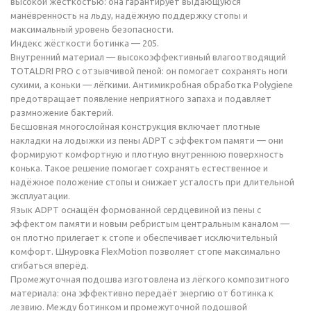
высокой жёсткостью: она гарантирует выдающуюся
манёвренность на льду, надёжную поддержку стопы и
максимальный уровень безопасности.
Индекс жёсткости ботинка — 205.
Внутренний материал — высокоэффективный влагоотводящий
TOTALDRI PRO с отзывчивой пеной: он помогает сохранять ноги
сухими, а коньки — лёгкими. Антимикробная обработка Polygiene
предотвращает появление неприятного запаха и подавляет
размножение бактерий.
Бесшовная многослойная конструкция включает плотные
накладки на лодыжки из пены ADPT с эффектом памяти — они
формируют комфортную и плотную внутреннюю поверхность
конька. Такое решение помогает сохранять естественное и
надёжное положение стопы и снижает усталость при длительной
эксплуатации.
Язык ADPT оснащён формованной сердцевиной из пены с
эффектом памяти и новым ребристым центральным каналом —
он плотно прилегает к стопе и обеспечивает исключительный
комфорт. Шнуровка FlexMotion позволяет стопе максимально
сгибаться вперёд.
Промежуточная подошва изготовлена из лёгкого композитного
материала: она эффективно передаёт энергию от ботинка к
лезвию. Между ботинком и промежуточной подошвой