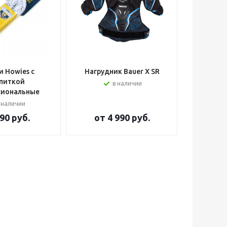
 Howies с
Нагрудник Bauer X SR
Шлем вра
питкой
в наличии
сиональные
 наличии
90 руб.
от
4 990 руб.
от
2