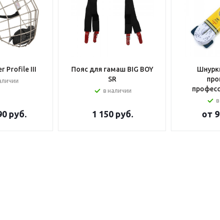
 Profile III
Пояс для гамаш BIG BOY
Шнурки
SR
про
аличии
профес
в наличии
в
90 руб.
1 150
руб.
от
9