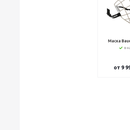
Маска Bauer
в н
от
9 9