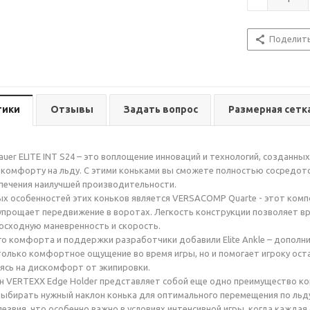
Поделит
тики
Отзывы
Задать вопрос
Размерная сетк
auer ELITE INT S24 – это воплощение инноваций и технологий, созданны
комфорту на льду. С этими коньками вы сможете полностью сосредото
печения наилучшей производительности.
х особенностей этих коньков является VERSACOMP Quarte - этот комп
упрощает передвижение в воротах. Легкость конструкции позволяет вр
осходную маневренность и скорость.
о комфорта и поддержки разработчики добавили Elite Ankle – дополн
только комфортное ощущение во время игры, но и помогает игроку ос
аясь на дискомфорт от экипировки.
 VERTEXX Edge Holder представляет собой еще одно преимущество конь
ыбирать нужный наклон конька для оптимального перемещения по льду
звия, что особенно важно в условиях интенсивной игры, когда каждая с