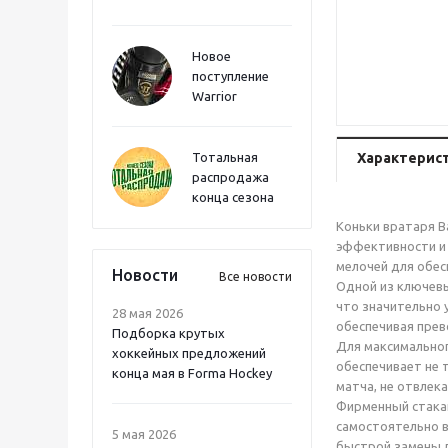
Новое
поступление
Warrior
Тотальная
Характерис
распродажа
конца сезона
Коньки вратаря B
эффективности и 
мелочей для обес
Новости
Все новости
Одной из ключевы
что значительно 
28 мая 2026
обеспечивая прев
Подборка крутых
Для максимальног
хоккейных предложений
обеспечивает не 
конца мая в Forma Hockey
матча, не отвлек
Фирменный стакан
самостоятельно в
5 мая 2026
быстрой замены ле