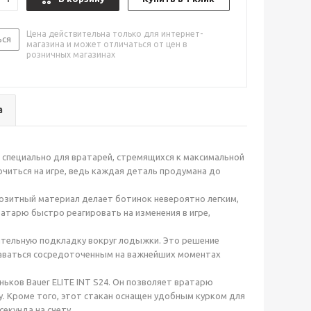
Цена действительна только для интернет-
ься
магазина и может отличаться от цен в
розничных магазинах
а
х специально для вратарей, стремящихся к максимальной
читься на игре, ведь каждая деталь продумана до
озитный материал делает ботинок невероятно легким,
атарю быстро реагировать на изменения в игре,
ительную подкладку вокруг лодыжки. Это решение
таваться сосредоточенным на важнейших моментах
ков Bauer ELITE INT S24. Он позволяет вратарю
. Кроме того, этот стакан оснащен удобным курком для
екунда на счету.