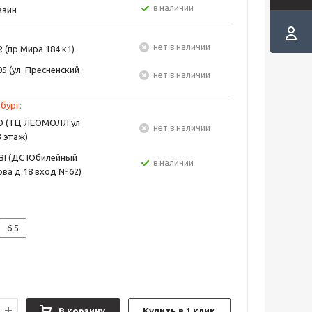
в наличии
азин
Нет в наличии
 (пр Мира 184 к1)
5 (ул. Пресненский
Нет в наличии
бург:
EO (ТЦ ЛЕОМОЛЛ ул
Нет в наличии
3 этаж)
BI (ДС Юбилейный
в наличии
ва д.18 вход №62)
6.5
В корзину
Купить в 1 клик