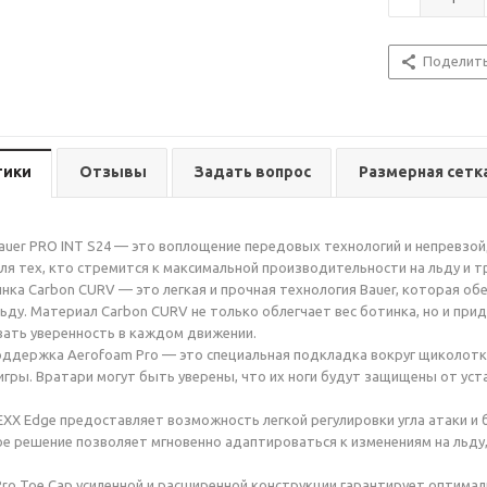
Поделит
тики
Отзывы
Задать вопрос
Размерная сетк
auer PRO INT S24 — это воплощение передовых технологий и непревзо
ля тех, кто стремится к максимальной производительности на льду и т
нка Carbon CURV — это легкая и прочная технология Bauer, которая о
льду. Материал Carbon CURV не только облегчает вес ботинка, но и при
ать уверенность в каждом движении.
ддержка Aerofoam Pro — это специальная подкладка вокруг щиколотк
игры. Вратари могут быть уверены, что их ноги будут защищены от у
X Edge предоставляет возможность легкой регулировки угла атаки и 
е решение позволяет мгновенно адаптироваться к изменениям на льд
ro Toe Cap усиленной и расширенной конструкции гарантирует оптимал