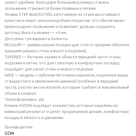
захват удобнее. Благодаря большему размеру стакана
скольжение становится более плавным и лёгким.
Лезвие STEP BLACKSTEEL изготовлено из стали высочайшего
качества и имеет алмазоподобное покрытие: это обеспечивает
превосходное скольжение и позволяет дольше сохранять
заточку. Высота лезвия — +4 мм.
Доступны три варианта полноты:
REGULAR — универсальная посадка для стоп со средним объёмом
(средняя ширина стопы и высота подъёма).
TAPERED — ботинок заужен в области передней части стопы,
лодыжки и пятки, что даёт плотную и комфортную посадку;
подойдёт для узкой стопы и низкого подъёма.
WIDE — модель с глубоким пяточным карманом, подъёмом выше
стандартного и увеличенной шириной (особенно в передней
части); рассчитана на игроков, которым требуется максимальный
объём в коньках.
Термоформовка: Да.
Коньки VIZION подойдут хоккеистам, которые нацелены на
наивысший результат и ценят продуманный дизайн, комфортную
посадку и лёгкость в движении.
Производитель
CCM