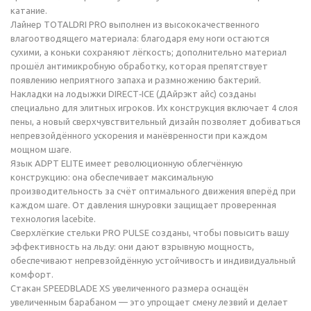
катание.
Лайнер TOTALDRI PRO выполнен из высококачественного
влагоотводящего материала: благодаря ему ноги остаются
сухими, а коньки сохраняют лёгкость; дополнительно материал
прошёл антимикробную обработку, которая препятствует
появлению неприятного запаха и размножению бактерий.
Накладки на лодыжки DIRECT‑ICE (ДАйрэкт айс) созданы
специально для элитных игроков. Их конструкция включает 4 слоя
пены, а новый сверхчувствительный дизайн позволяет добиваться
непревзойдённого ускорения и манёвренности при каждом
мощном шаге.
Язык ADPT ELITE имеет революционную облегчённую
конструкцию: она обеспечивает максимальную
производительность за счёт оптимального движения вперёд при
каждом шаге. От давления шнуровки защищает проверенная
технология lacebite.
Сверхлёгкие стельки PRO PULSE созданы, чтобы повысить вашу
эффективность на льду: они дают взрывную мощность,
обеспечивают непревзойдённую устойчивость и индивидуальный
комфорт.
Стакан SPEEDBLADE XS увеличенного размера оснащён
увеличенным барабаном — это упрощает смену лезвий и делает