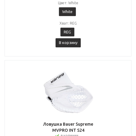
Цвет: White
White
Хват: REG
REG
В корзину
Ловушка Bauer Supreme
MVPRO INT S24
в наличии