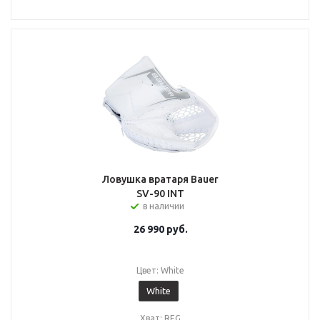
Ловушка вратаря Bauer
SV-90 INT
в наличии
26 990
руб.
Цвет: White
White
Хват: REG