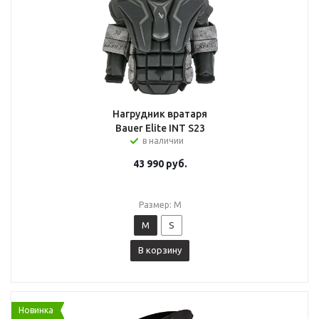
Нагрудник вратаря
Bauer Elite INT S23
в наличии
43 990
руб.
Размер: M
M
S
В корзину
Новинка