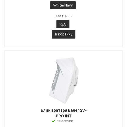
White/Navy
Хват: REG
REG
В корзину
Блин вратаря Bauer SV-
PRO INT
в наличии