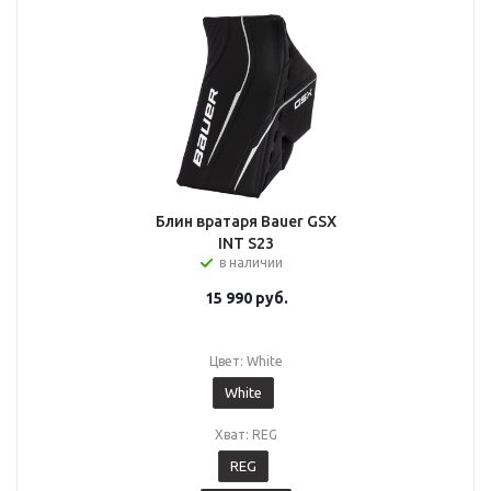
Блин вратаря Bauer GSX
INT S23
в наличии
15 990
руб.
Цвет: White
White
Хват: REG
REG