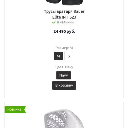
Трусы вратаря Bauer
Elite INT S23
в наличии
24 490
руб.
Размер: M
M
S
Цвет: Navy
Navy
В корзину
Новинка