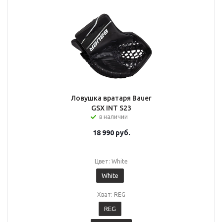
Ловушка вратаря Bauer
GSX INT S23
в наличии
18 990
руб.
Цвет: White
White
Хват: REG
REG