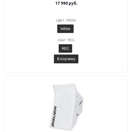
17 990
руб.
Цвет: White
White
Хват: REG
REG
В корзину