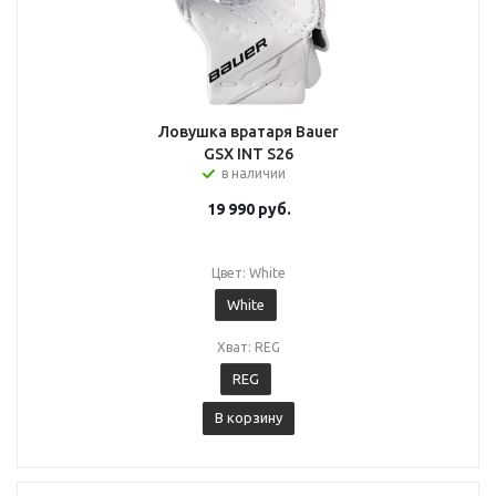
Ловушка вратаря Bauer
GSX INT S26
в наличии
19 990
руб.
Цвет: White
White
Хват: REG
REG
В корзину