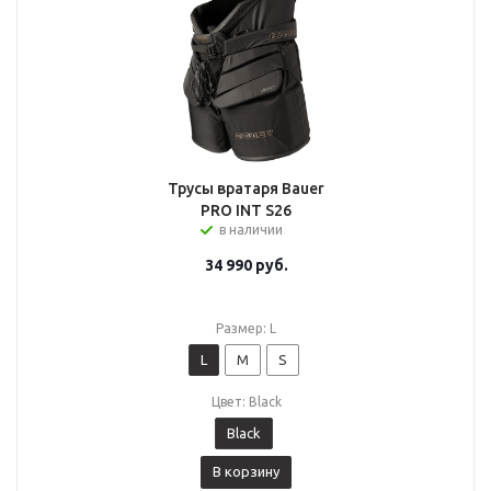
Трусы вратаря Bauer
PRO INT S26
в наличии
34 990
руб.
Размер: L
L
M
S
Цвет: Black
Black
В корзину