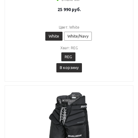
25 990
руб.
Цвет: White
White
White/Navy
Хват: REG
REG
В корзину