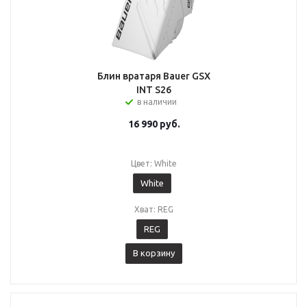
Блин вратаря Bauer GSX
INT S26
в наличии
16 990
руб.
Цвет: White
White
Хват: REG
REG
В корзину