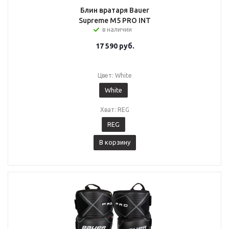
Блин вратаря Bauer
Supreme M5 PRO INT
в наличии
17 590
руб.
Цвет: White
White
Хват: REG
REG
В корзину