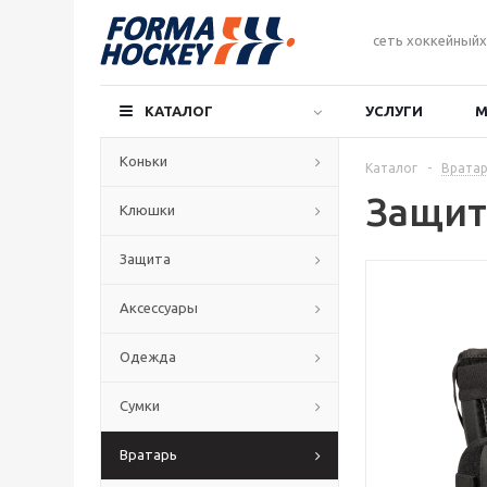
сеть хоккейныйх
КАТАЛОГ
УСЛУГИ
М
Коньки
Каталог
-
Вратар
Защита
Клюшки
Защита
Аксессуары
Одежда
Сумки
Вратарь