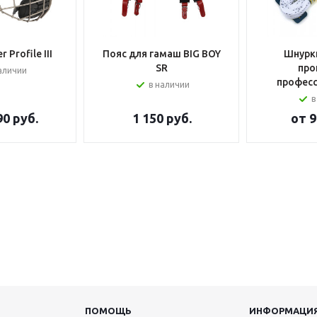
 Profile III
Пояс для гамаш BIG BOY
Шнурки
SR
про
аличии
профес
в наличии
в
90 руб.
1 150
руб.
от
9
ПОМОЩЬ
ИНФОРМАЦИ