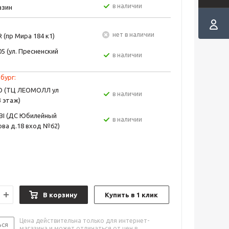
в наличии
азин
Нет в наличии
 (пр Мира 184 к1)
5 (ул. Пресненский
в наличии
бург:
EO (ТЦ ЛЕОМОЛЛ ул
в наличии
3 этаж)
BI (ДС Юбилейный
в наличии
ва д.18 вход №62)
В корзину
Купить в 1 клик
Цена действительна только для интернет-
ься
магазина и может отличаться от цен в