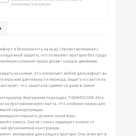
розничных магазинах
а
омфорт и безопасность на льду. Спроектированная с
и и надёжной защиты, что позволяет вратарю без труда
новлённая коленная чашка делает каждое движение
защиту на колене. Это исключает любой дискомфорт во
ти игры или длительности периода, защита остаётся на
антирует, что защита не сдвинется даже в самые
 материалов. Внутренняя подкладка THERMOCORE Zero
но на протяжении всего матча. Это особенно важно для
янной терморегуляции.
емящихся повысить уровень своей игры.
вой к износу. Она не только защищает колено от
воей эргономичной конструкции.
элемент экипировки для каждого вратаря. Она сочетает в