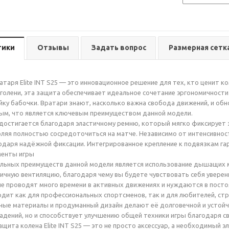
тики
Отзывы
Задать вопрос
Размерная сетк
атаря Elite INT S25 — это инновационное решение для тех, кто ценит к
голени, эта защита обеспечивает идеальное сочетание эргономичност
йку бабочки. Вратари знают, насколько важна свобода движений, и об
ым, что является ключевым преимуществом данной модели.
достигается благодаря эластичному ремню, который мягко фиксирует 
оляя полностью сосредоточиться на матче. Независимо от интенсивнос
одаря надёжной фиксации. Интегрированное крепление к подвязкам гар
енты игры
ельных преимуществ данной модели является использование дышащих
ичную вентиляцию, благодаря чему вы будете чувствовать себя уверен
е проводят много времени в активных движениях и нуждаются в посто
дит как для профессиональных спортсменов, так и для любителей, стр
ые материалы и продуманный дизайн делают её долговечной и устойчи
адений, но и способствует улучшению общей техники игры благодаря с
ащита колена Elite INT S25 — это не просто аксессуар, а необходимый 