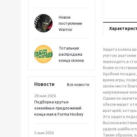
Новое
поступление
Характерис
Warrior
Тотальная
Защита колена вр
распродажа
учётом анатомии 
конца сезона
переходить в сто
более естественн
Удобная посадка 
время игры, позв
Новости
Все новости
своём месте благ
напряжённые мом
28 мая 2026
Одним из значит
Подборка крутых
обеспечивает отл
хоккейных предложений
вратарей, которы
конца мая в Forma Hockey
Эта защита подхо
Высококачественн
ударов шайбы и п
5 мая 2026
Таким образом, з