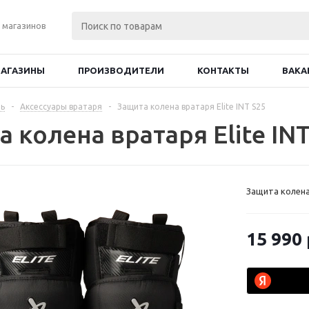
 магазинов
АГАЗИНЫ
ПРОИЗВОДИТЕЛИ
КОНТАКТЫ
ВАКА
ь
-
Аксессуары вратаря
-
Защита колена вратаря Elite INT S25
 колена вратаря Elite INT
Защита колена 
15 990