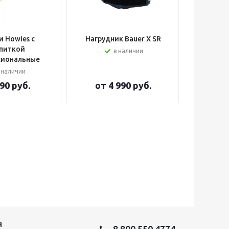
 Howies с
Нагрудник Bauer X SR
Шлем вра
питкой
в наличии
сиональные
 наличии
90 руб.
от
4 990 руб.
от
2
Я
8 800 550 4774