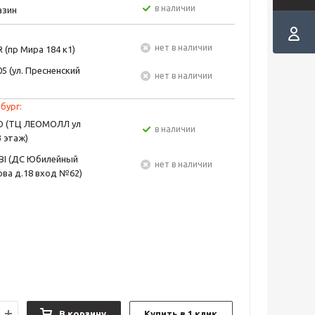
в наличии
азин
Нет в наличии
 (пр Мира 184 к1)
5 (ул. Пресненский
Нет в наличии
бург:
EO (ТЦ ЛЕОМОЛЛ ул
в наличии
3 этаж)
BI (ДС Юбилейный
Нет в наличии
ва д.18 вход №62)
В корзину
Купить в 1 клик