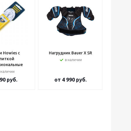
 Howies с
Нагрудник Bauer X SR
Шлем вра
питкой
в наличии
сиональные
 наличии
90 руб.
от
4 990 руб.
от
2