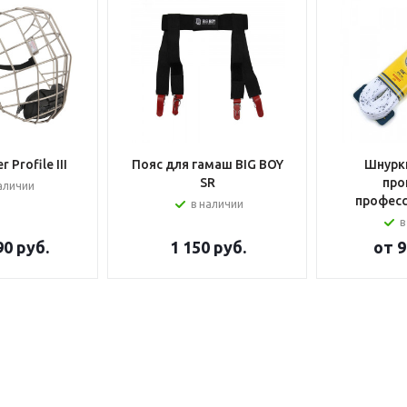
 Profile III
Пояс для гамаш BIG BOY
Шнурки
SR
про
аличии
профес
в наличии
в
90 руб.
1 150
руб.
от
9