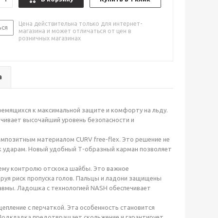
Цена действительна только для интернет-
ься
магазина и может отличаться от цен в
розничных магазинах
а
ремящихся к максимальной защите и комфорту на льду.
ечивает высочайший уровень безопасности и
омпозитным материалом CURV free-flex. Это решение не
 к ударам. Новый удобный Т-образный карман позволяет
шему контролю отскока шайбы. Это важное
руя риск пропуска голов. Пальцы и ладони защищены
вмы. Ладошка с технологией NASH обеспечивает
цепление с перчаткой. Эта особенность становится
. Подкладка предотвращает скольжение и гарантирует