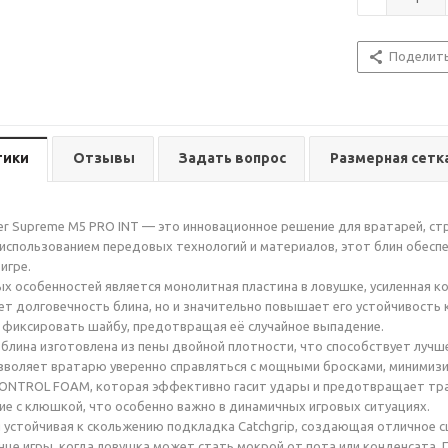
Поделит
тики
Отзывы
Задать вопрос
Размерная сетк
er Supreme M5 PRO INT — это инновационное решение для вратарей, ст
использованием передовых технологий и материалов, этот блин обесп
игре.
х особенностей является монолитная пластина в ловушке, усиленная к
ет долговечность блина, но и значительно повышает его устойчивость
фиксировать шайбу, предотвращая её случайное выпадение.
 блина изготовлена из пены двойной плотности, что способствует луч
воляет вратарю уверенно справляться с мощными бросками, минимизи
ONTROL FOAM, которая эффективно гасит удары и предотвращает тра
ие с клюшкой, что особенно важно в динамичных игровых ситуациях.
 устойчивая к скольжению подкладка Catchgrip, создающая отличное с
нце игры, когда ловушка может стать мокрой от пота или конденсата