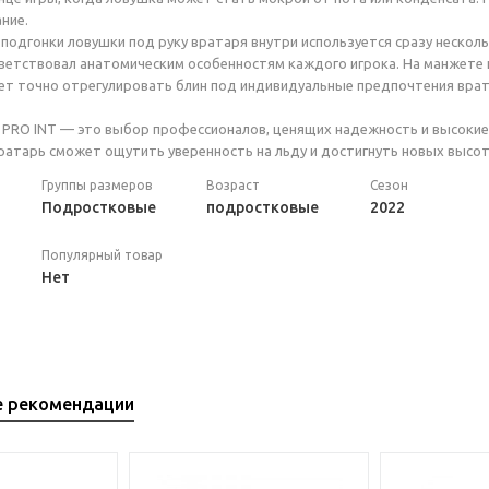
ние.
подгонки ловушки под руку вратаря внутри используется сразу нескол
ветствовал анатомическим особенностям каждого игрока. На манжете
т точно отрегулировать блин под индивидуальные предпочтения врат
 PRO INT — это выбор профессионалов, ценящих надежность и высокие 
атарь сможет ощутить уверенность на льду и достигнуть новых высот 
Группы размеров
Возраст
Сезон
Подростковые
подростковые
2022
Популярный товар
Нет
е рекомендации