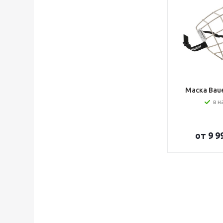
Маска Bauer
в н
от
9 9