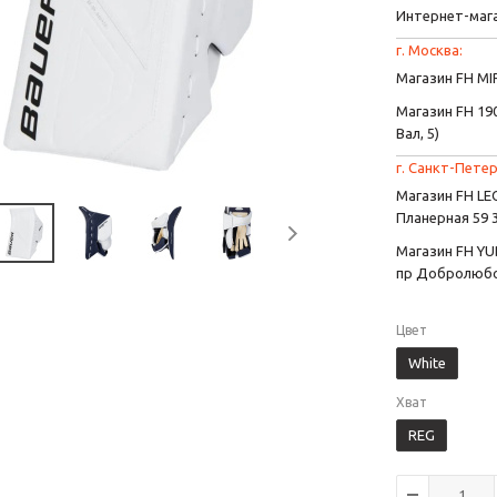
Интернет-маг
г. Москва:
Магазин FH MIR
Магазин FH 190
Вал, 5)
г. Санкт-Петер
Магазин FH L
Планерная 59 
Магазин FH YU
пр Добролюбо
Цвет
White
Хват
REG