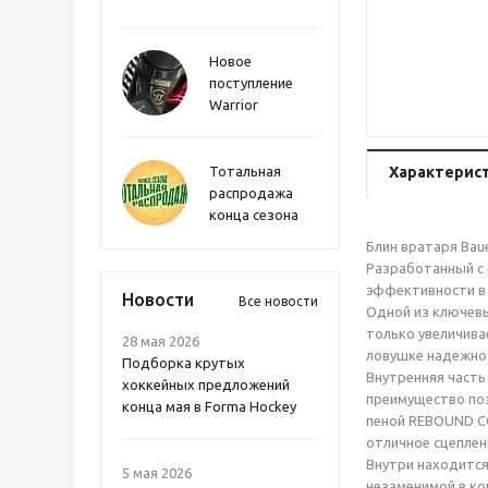
Новое
поступление
Warrior
Тотальная
Характерис
распродажа
конца сезона
Блин вратаря Bau
Разработанный с 
эффективности в 
Новости
Все новости
Одной из ключевы
только увеличива
28 мая 2026
ловушке надежно 
Подборка крутых
Внутренняя часть
хоккейных предложений
преимущество поз
конца мая в Forma Hockey
пеной REBOUND C
отличное сцеплен
Внутри находится
5 мая 2026
незаменимой в ко