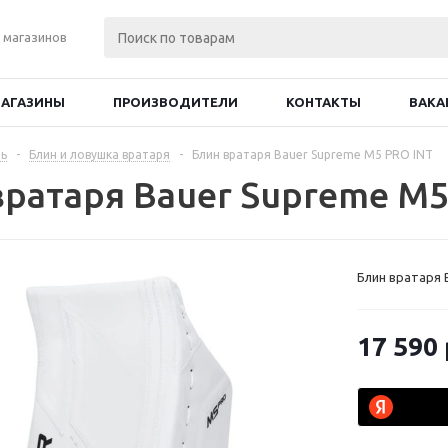
 магазинов
АГАЗИНЫ
ПРОИЗВОДИТЕЛИ
КОНТАКТЫ
ВАКА
ь
-
Блин и ловушка вратаря
-
Блин вратаря Bauer Supreme M5 PRO INT
вратаря Bauer Supreme M5
Блин вратаря 
17 590