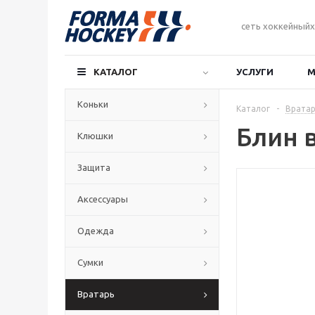
сеть хоккейныйх
КАТАЛОГ
УСЛУГИ
М
Коньки
Каталог
-
Вратар
Блин 
Клюшки
Защита
Аксессуары
Одежда
Сумки
Вратарь