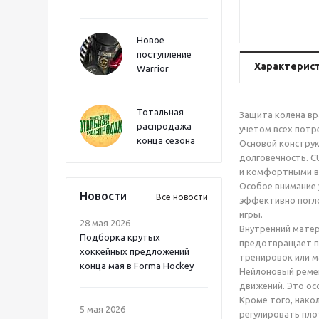
Новое
поступление
Характерис
Warrior
Тотальная
Защита колена вр
распродажа
учетом всех потр
конца сезона
Основой конструк
долговечность. C
и комфортными в 
Особое внимание 
Новости
Все новости
эффективно погло
игры.
28 мая 2026
Внутренний матер
Подборка крутых
предотвращает по
хоккейных предложений
тренировок или м
конца мая в Forma Hockey
Нейлоновый ремеш
движений. Это ос
Кроме того, нако
5 мая 2026
регулировать пло