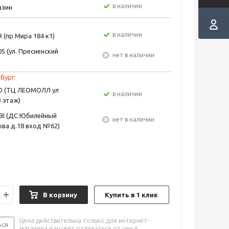
в наличии
азин
в наличии
 (пр Мира 184 к1)
5 (ул. Пресненский
Нет в наличии
бург:
EO (ТЦ ЛЕОМОЛЛ ул
в наличии
3 этаж)
BI (ДС Юбилейный
Нет в наличии
ва д.18 вход №62)
В корзину
Купить в 1 клик
Цена действительна только для интернет-
ься
магазина и может отличаться от цен в