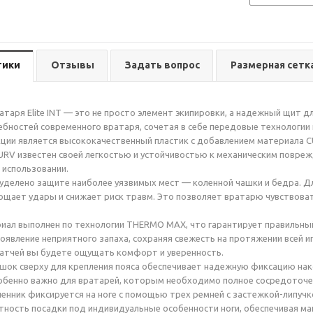
тики
Отзывы
Задать вопрос
Размерная сетк
атаря Elite INT — это не просто элемент экипировки, а надежный щит д
ебностей современного вратаря, сочетая в себе передовые технологии
ции является высококачественный пластик с добавлением материала 
URV известен своей легкостью и устойчивостью к механическим повреж
использовании.
уделено защите наиболее уязвимых мест — коленной чашки и бедра. Дл
щает удары и снижает риск травм. Это позволяет вратарю чувствова
иал выполнен по технологии THERMO MAX, что гарантирует правильный
явление неприятного запаха, сохраняя свежесть на протяжении всей и
атчей вы будете ощущать комфорт и уверенность.
ок сверху для крепления пояса обеспечивает надежную фиксацию нако
обенно важно для вратарей, которым необходимо полное сосредоточе
ленник фиксируется на ноге с помощью трех ремней с застежкой-липучк
тность посадки под индивидуальные особенности ноги, обеспечивая м