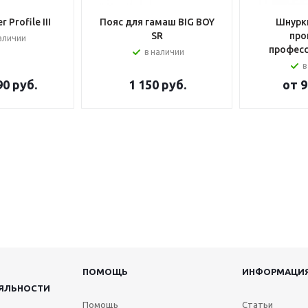
 Profile III
Пояс для гамаш BIG BOY
Шнурки
SR
про
аличии
профес
в наличии
в
90 руб.
1 150
руб.
от
9
ПОМОЩЬ
ИНФОРМАЦИ
ЯЛЬНОСТИ
Помощь
Статьи