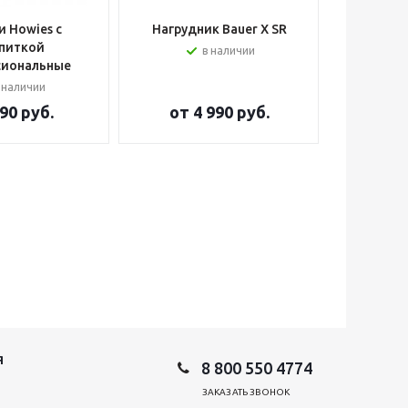
 Howies с
Нагрудник Bauer X SR
Шлем вра
питкой
в наличии
сиональные
 наличии
90 руб.
от
4 990 руб.
от
2
Я
8 800 550 4774
ЗАКАЗАТЬ ЗВОНОК