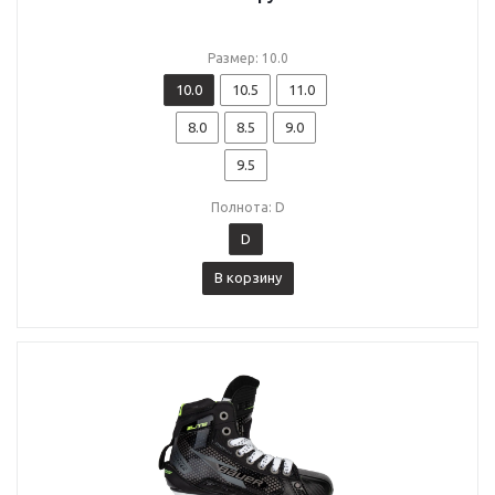
Размер: 10.0
10.0
10.5
11.0
8.0
8.5
9.0
9.5
Полнота: D
D
В корзину