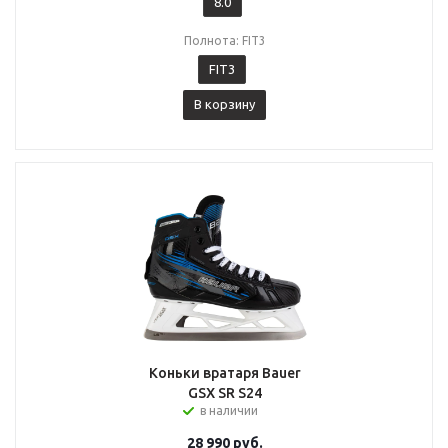
8.0
Полнота: FIT3
FIT3
В корзину
Коньки вратаря Bauer
GSX SR S24
в наличии
28 990
руб.