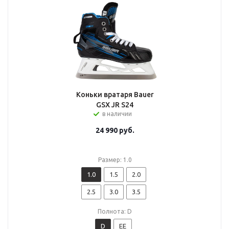
Коньки вратаря Bauer
GSX JR S24
в наличии
24 990
руб.
Размер: 1.0
1.0
1.5
2.0
2.5
3.0
3.5
Полнота: D
D
EE