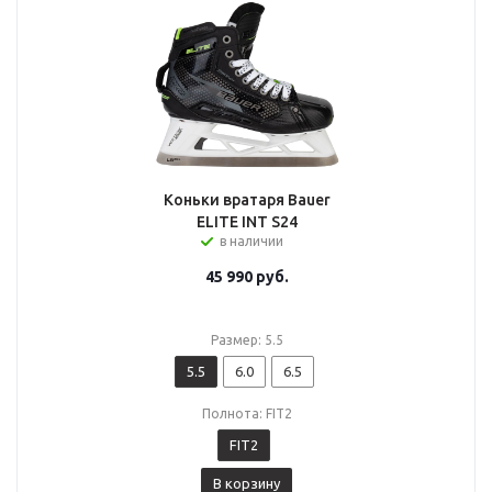
Коньки вратаря Bauer
ELITE INT S24
в наличии
45 990
руб.
Размер: 5.5
5.5
6.0
6.5
Полнота: FIT2
FIT2
В корзину