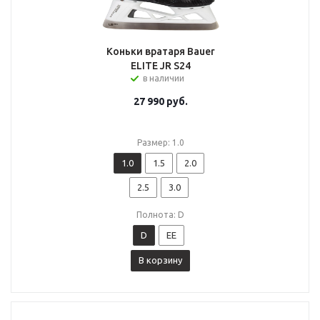
Коньки вратаря Bauer
ELITE JR S24
в наличии
27 990
руб.
Размер: 1.0
1.0
1.5
2.0
2.5
3.0
Полнота: D
D
EE
В корзину