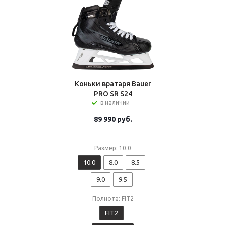
Коньки вратаря Bauer
PRO SR S24
в наличии
89 990
руб.
Размер: 10.0
10.0
8.0
8.5
9.0
9.5
Полнота: FIT2
FIT2