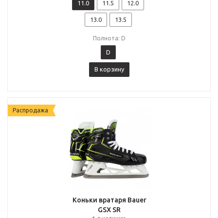
11.0
11.5
12.0
13.0
13.5
Полнота: D
D
В корзину
Распродажа
Коньки вратаря Bauer
GSX SR