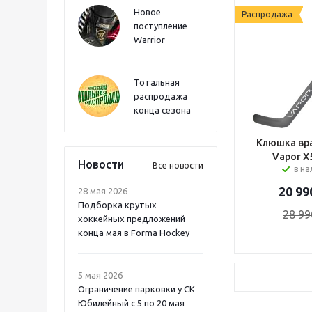
Новое
Распродажа
поступление
Warrior
Тотальная
распродажа
конца сезона
Клюшка вра
Vapor X
Новости
Все новости
в н
20 99
28 мая 2026
Подборка крутых
28 99
хоккейных предложений
конца мая в Forma Hockey
5 мая 2026
Ограничение парковки у СК
Юбилейный с 5 по 20 мая