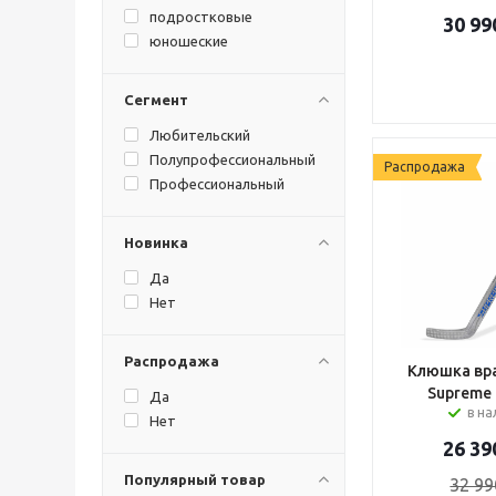
подростковые
30 99
юношеские
Сегмент
Любительский
Полупрофессиональный
Распродажа
Профессиональный
Новинка
Да
Нет
Распродажа
Клюшка вра
Supreme
Да
в н
Нет
26 39
Популярный товар
32 99