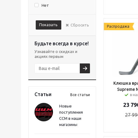
Нет
Показать
Сбросить
Распродажа
Будьте всегда в курсе!
Узнавайте о скидках и
акциях первым
Клюшка вра
Supreme 
Статьи
Все статьи
в н
23 79
Новые
поступления
27 99
CCM в наши
магазины