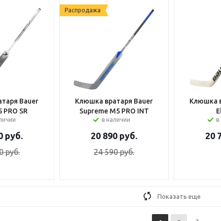
Распродажа
таря Bauer
Клюшка вратаря Bauer
Клюшка в
5 PRO SR
Supreme M5 PRO INT
E
аличии
в наличии
в
0
руб.
20 890
руб.
20 
0
руб.
24 590
руб.
Показать еще