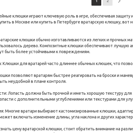
1
2
ейные клюшки играют ключевую роль в игре, обеспечивая защиту
упить в Москве или купить в Петербурге вратарскую клюшку, вот 
ратарские клюшки обычно изготавливаются из легких и прочных ма
льзовалось дерево. Композитные клюшки обеспечивают лучшую ам
ут быть более устойчивыми к повреждениям.
а: Клюшки для вратарей часто длиннее обычных клюшек, что позв
клюшки позволяют вратарям быстрее реагировать на броски и мане
ть неудобной в плане контроля.
асти: Лопасть должна быть прочной и иметь хорошую текстуру для
опасти с дополнительными углублениями или текстурами для улу
ция: Многие вратари выбирают кастомизированные клюшки, адапт
 может включать изменение длины, угла наклона и других характер
узнать цену вратарской клюшки, стоит обратить внимание на разл