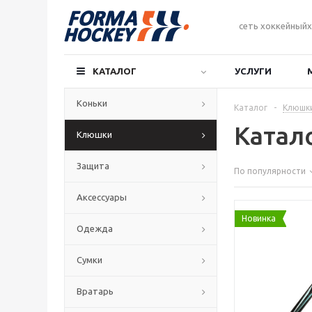
сеть хоккейныйх
КАТАЛОГ
УСЛУГИ
Коньки
Каталог
-
Клюшк
Катал
Клюшки
Защита
По популярности
Аксессуары
Новинка
Одежда
Сумки
Вратарь