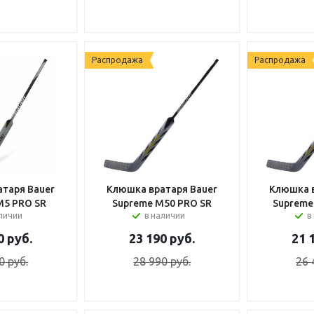
Распродажа
Распродажа
таря Bauer
Клюшка вратаря Bauer
Клюшка в
M5 PRO SR
Supreme M50 PRO SR
Supreme
аличии
в наличии
в
0
руб.
23 190
руб.
21 
0
руб.
28 990
руб.
26 