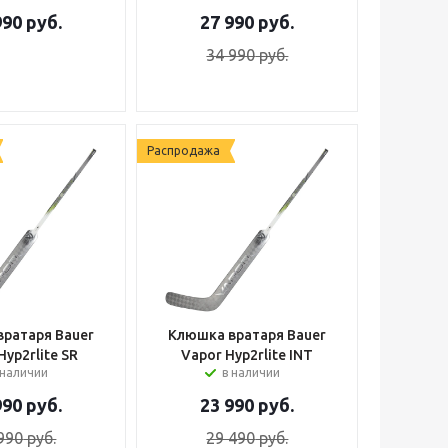
990
руб.
27 990
руб.
34 990
руб.
Распродажа
ратаря Bauer
Клюшка вратаря Bauer
Hyp2rlite SR
Vapor Hyp2rlite INT
 наличии
в наличии
990
руб.
23 990
руб.
990
руб.
29 490
руб.