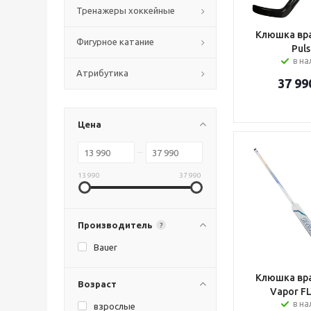
Тренажеры хоккейные
Клюшка вра
Фигурное катание
Puls
в н
Атрибутика
37 99
Цена
13 990
37 990
Производитель
?
Bauer
Клюшка вра
Возраст
Vapor FL
в н
взрослые