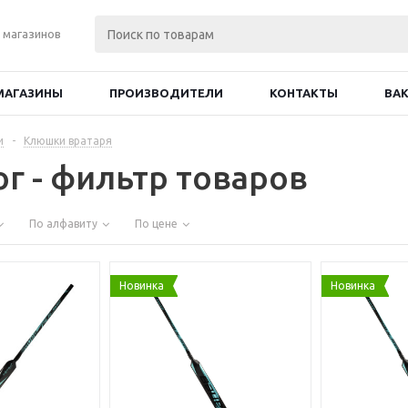
 магазинов
МАГАЗИНЫ
ПРОИЗВОДИТЕЛИ
КОНТАКТЫ
ВА
и
-
Клюшки вратаря
ог - фильтр товаров
По алфавиту
По цене
Новинка
Новинка