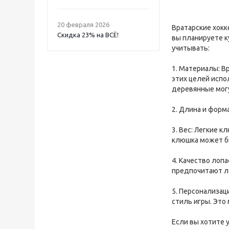
20 февраля 2026
Вратарские хокк
Скидка 23% на ВСË!
вы планируете к
учитывать:
1. Материалы: В
этих целей испо
деревянные мог
2. Длина и форм
3. Вес: Легкие 
клюшка может бы
4. Качество лоп
предпочитают л
5. Персонализа
стиль игры. Это
Если вы хотите 