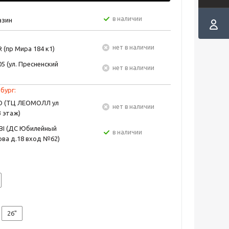
в наличии
азин
Нет в наличии
 (пр Мира 184 к1)
5 (ул. Пресненский
Нет в наличии
бург:
EO (ТЦ ЛЕОМОЛЛ ул
Нет в наличии
3 этаж)
BI (ДС Юбилейный
в наличии
ва д.18 вход №62)
26"