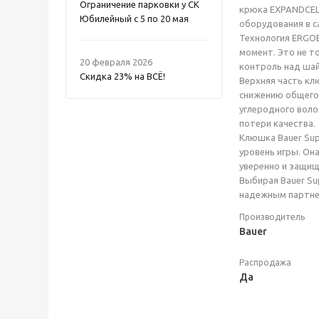
Ограничение парковки у СК
крюка EXPANDCELL
Юбилейный с 5 по 20 мая
оборудования в 
Технология ERGOB
момент. Это не т
20 февраля 2026
контроль над шай
Скидка 23% на ВСË!
Верхняя часть кл
снижению общего 
углеродного воло
потери качества.
Клюшка Bauer Sup
уровень игры. Он
уверенно и защищ
Выбирая Bauer Su
надежным партнер
Производитель
Bauer
Распродажа
Да