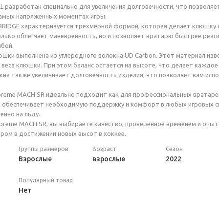
 разработан специально для увеличения долговечности, что позволяе
самых напряженных моментах игры.
RIDGE характеризуется трехмерной формой, которая делает клюшку са
олько облегчает маневренность, но и позволяет вратарю быстрее реаг
бой.
юшки выполнена из углеродного волокна UD Carbon. Этот материал изв
веса клюшки. При этом баланс остается на высоте, что делает каждо
кна также увеличивает долговечность изделия, что позволяет вам испо
reme MACH SR идеально подходит как для профессиональных вратарей
а обеспечивает необходимую поддержку и комфорт в любых игровых си
енно на льду.
preme MACH SR, вы выбираете качество, проверенное временем и опы
ом в достижении новых высот в хоккее.
Группы размеров
Возраст
Сезон
Взрослые
взрослые
2022
Популярный товар
Нет