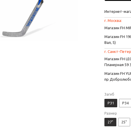
Интернет-маг
г. Москва:
Магазин FH MIR
Магазин FH 190
Вал, 5)
г. Санкт-Петер
Магазин FH L
Планерная 59 
Магазин FH YU
пр Добролюбо
Загиб
P31
P34
Размер
27"
25"