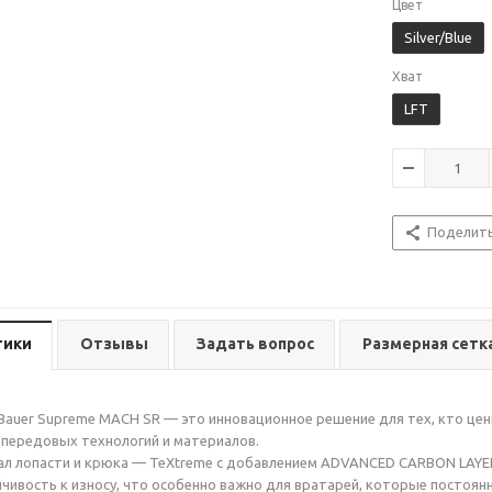
Цвет
Silver/Blue
Хват
LFT
Поделит
тики
Отзывы
Задать вопрос
Размерная сетк
auer Supreme MACH SR — это инновационное решение для тех, кто цени
 передовых технологий и материалов.
л лопасти и крюка — TeXtreme с добавлением ADVANCED CARBON LAYER
йчивость к износу, что особенно важно для вратарей, которые постоя