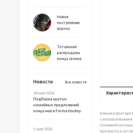
Новое
поступление
Warrior
Тотальная
распродажа
конца сезона
Новости
Все новости
Характерис
28 мая 2026
Подборка крутых
хоккейных предложений
конца мая в Forma Hockey
Клюшка вратаря B
с использованием
Основной материа
5 мая 2026
прочность и усто