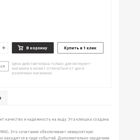
В корзину
Купить в 1 клик
Цена действительна только для интернет-
ься
магазина и может отличаться от цен в
розничных магазинах
а
т качество и надежность на льду. Эта клюшка создана
ING. Это сочетание обеспечивает невероятную
нно находятся в гуще событий. Дополнительно сердечник