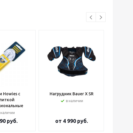
 Howies с
Нагрудник Bauer X SR
Шлем вра
питкой
в наличии
сиональные
 наличии
90 руб.
от
4 990 руб.
от
2