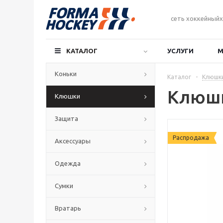
сеть хоккейныйх
КАТАЛОГ
УСЛУГИ
М
Коньки
Каталог
-
Клюшк
Клюшк
Клюшки
Защита
Распродажа
Аксессуары
Одежда
Сумки
Вратарь