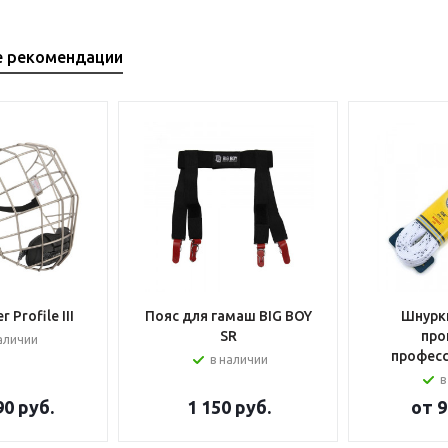
е рекомендации
 Profile III
Пояс для гамаш BIG BOY
Шнурки
SR
про
аличии
профес
в наличии
в
90 руб.
1 150
руб.
от
9