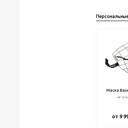
Персональны
Маска Bauer
в н
от
9 9