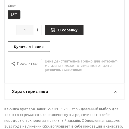
Хват
LFT
В корзину
Купить в 1 клик
Цена действительна только для интернет-
Поделиться
магазина и может отличаться от цен в
розничных магазинах
Характеристики
Клюшка вратаря Bauer GSX INT S23 – это идеальный выбор для
тех, кто стремится к совершенству в игре, сочетает в себе
передовые технологии и стильный дизайн. Обновленная модель
2023 года из линейки GSX воплощает в себе инновации и качество,