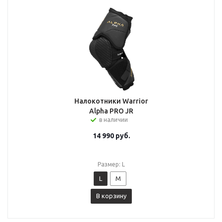
Налокотники Warrior
Alpha PRO JR
в наличии
14 990
руб.
Размер: L
L
M
В корзину