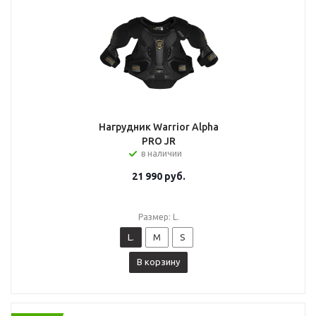
Нагрудник Warrior Alpha
PRO JR
в наличии
21 990
руб.
Размер: L.
L.
M
S
В корзину