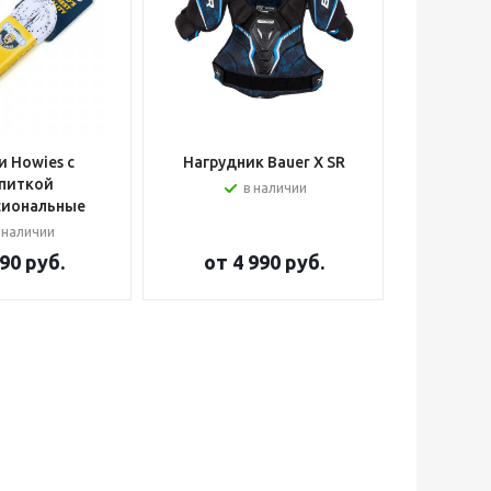
 Howies с
Нагрудник Bauer X SR
Шлем вра
питкой
в наличии
сиональные
 наличии
90 руб.
от
4 990 руб.
от
2