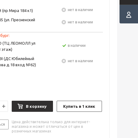
Нет в наличии
 (пр Мира 184 к1)
5 (ул. Пресненский
Нет в наличии
бург:
EO (ТЦ ЛЕОМОЛЛ ул
в наличии
3 этаж)
BI (ДС Юбилейный
Нет в наличии
ва д.18 вход №62)
В корзину
Купить в 1 клик
Цена действительна только для интернет-
ься
магазина и может отличаться от цен в
розничных магазинах