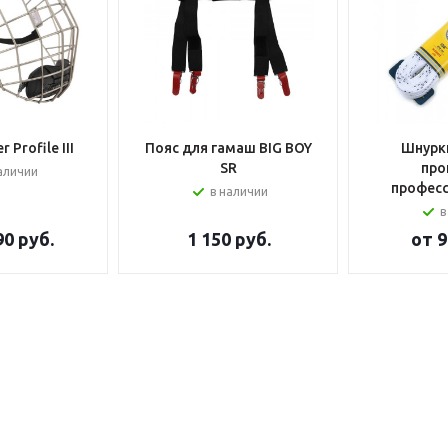
 Profile III
Пояс для гамаш BIG BOY
Шнурки
SR
про
аличии
профес
в наличии
в
90 руб.
1 150
руб.
от
9