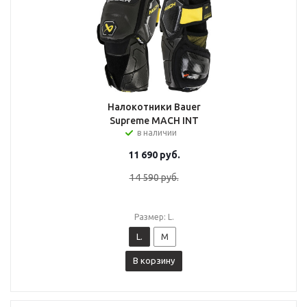
Налокотники Bauer
Supreme MACH INT
в наличии
11 690
руб.
14 590
руб.
Размер: L.
L.
M
В корзину