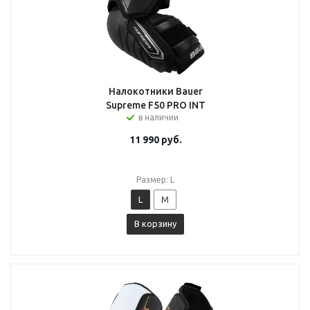
Налокотники Bauer
Supreme F50 PRO INT
в наличии
11 990
руб.
Размер: L
L
M
В корзину