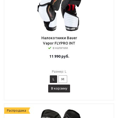
Налокотники Bauer
Vapor FLYPRO INT
в наличии
11 990
руб.
Размер: L
L
M
В корзину
Распродажа