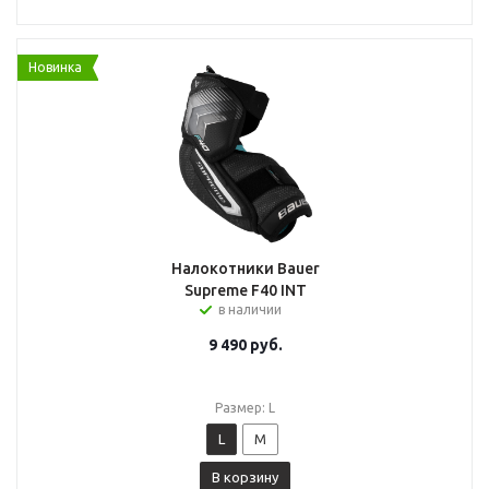
Новинка
Налокотники Bauer
Supreme F40 INT
в наличии
9 490
руб.
Размер: L
L
M
В корзину