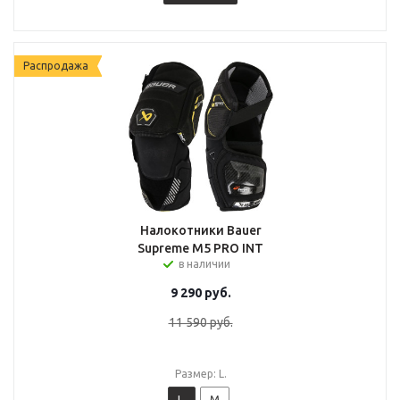
Распродажа
Налокотники Bauer
Supreme M5 PRO INT
в наличии
9 290
руб.
11 590
руб.
Размер: L.
L.
M