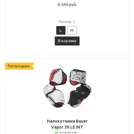
8 590
руб.
Размер: L.
L.
M
В корзину
Распродажа
Налокотники Bauer
Vapor 3X LE INT
в наличии