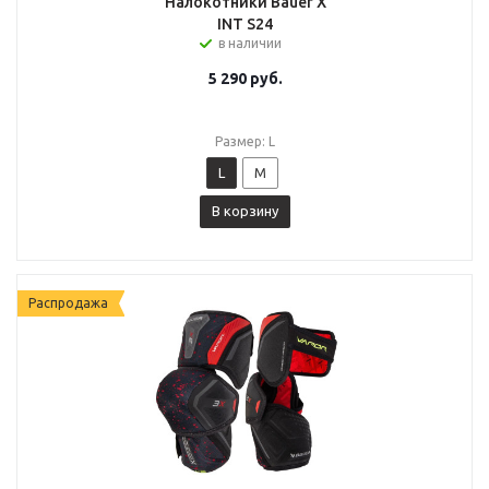
Налокотники Bauer X
INT S24
в наличии
5 290
руб.
Размер: L
L
M
В корзину
Распродажа