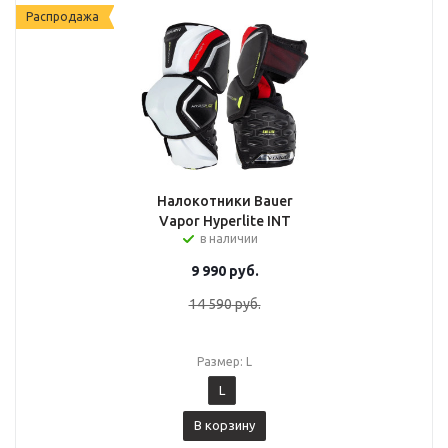
Распродажа
Налокотники Bauer
Vapor Hyperlite INT
в наличии
9 990
руб.
14 590
руб.
Размер: L
L
В корзину