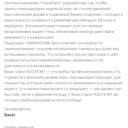
Система крепления **DynaFlex** разработана так, чтобы
налокотники идеально сидели на руке, не стесняя движений.
Анатомический дизайн и подвижный бицепс позволяют сохранить
вашу скорость и плавность движений при обводках, бросках и
передачах. Эти налокотники становятся естественным
продолжением вашего тела, обеспечивая свободу действий и
уверенность в каждом шаге.
Подкладка THERMOCORE Zero отвечает за комфорт и
терморегуляцию, сохраняя оптимальную температуру даже при
интенсивных нагрузках. Это позволяет игроку чувствовать себя
комфортно на протяжении всей игры, независимо от её
длительности и интенсивности.
Bauer Vapor FLYLITE INT — это выбор профессионалов и всех, кто
стремится к высокому уровню игры. Они идеально подходят для
хоккеистов, которые ценят скорость, манёвренность и надежную
защиту. Эти налокотники не просто защищают — они делают вас
быстрее, легче и увереннее на льду. С Bauer Vapor FLYLITE INT вы
готовы к любым вызовам на пути к победе.
Производитель
Bauer
Группы размеров