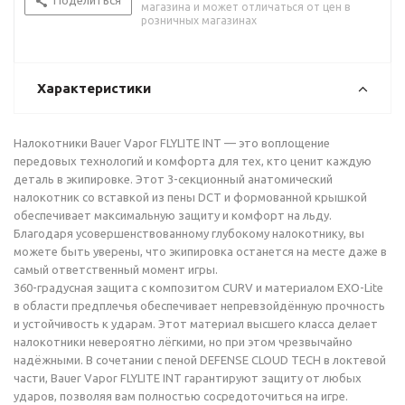
Поделиться
магазина и может отличаться от цен в
розничных магазинах
Характеристики
Налокотники Bauer Vapor FLYLITE INT — это воплощение
передовых технологий и комфорта для тех, кто ценит каждую
деталь в экипировке. Этот 3-секционный анатомический
налокотник со вставкой из пены DCT и формованной крышкой
обеспечивает максимальную защиту и комфорт на льду.
Благодаря усовершенствованному глубокому налокотнику, вы
можете быть уверены, что экипировка останется на месте даже в
самый ответственный момент игры.
360-градусная защита с композитом CURV и материалом EXO-Lite
в области предплечья обеспечивает непревзойдённую прочность
и устойчивость к ударам. Этот материал высшего класса делает
налокотники невероятно лёгкими, но при этом чрезвычайно
надёжными. В сочетании с пеной DEFENSE CLOUD TECH в локтевой
части, Bauer Vapor FLYLITE INT гарантируют защиту от любых
ударов, позволяя вам полностью сосредоточиться на игре.