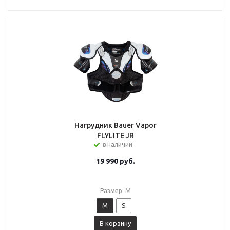
Нагрудник Bauer Vapor
FLYLITE JR
в наличии
19 990
руб.
Размер: M
M
S
В корзину