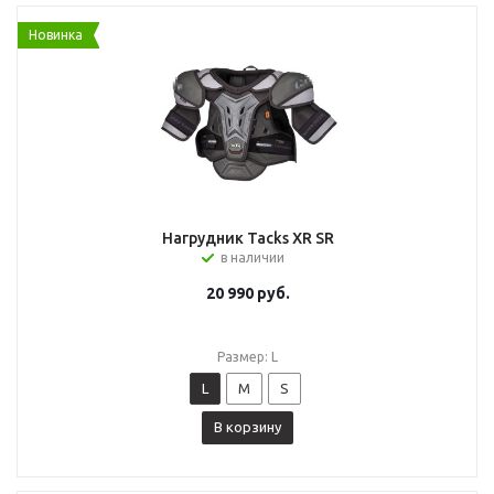
Новинка
Нагрудник Tacks XR SR
в наличии
20 990
руб.
Размер: L
L
M
S
В корзину