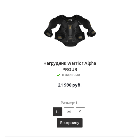
Нагрудник Warrior Alpha
PRO JR
в наличии
21 990
руб.
Размер: L.
L.
M
S
В корзину