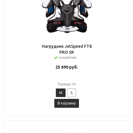
Нагрудник JetSpeed FT8
PRO SR
в наличии
25 690
руб.
Размер: M
M
S
В корзину