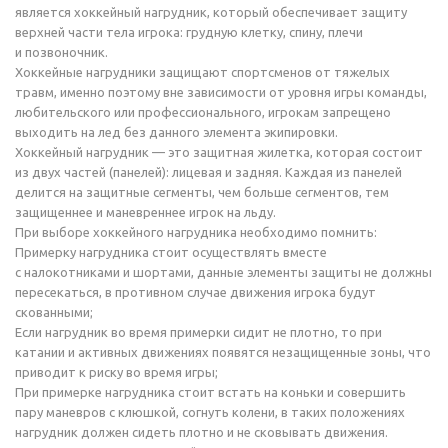
является хоккейный нагрудник, который обеспечивает защиту
верхней части тела игрока: грудную клетку, спину, плечи
и позвоночник.
Хоккейные нагрудники защищают спортсменов от тяжелых
травм, именно поэтому вне зависимости от уровня игры команды,
любительского или профессионального, игрокам запрещено
выходить на лед без данного элемента экипировки.
Хоккейный нагрудник — это защитная жилетка, которая состоит
из двух частей (панелей): лицевая и задняя. Каждая из панелей
делится на защитные сегменты, чем больше сегментов, тем
защищеннее и маневреннее игрок на льду.
При выборе хоккейного нагрудника необходимо помнить:
Примерку нагрудника стоит осуществлять вместе
с налокотниками и шортами, данные элементы защиты не должны
пересекаться, в противном случае движения игрока будут
скованными;
Если нагрудник во время примерки сидит не плотно, то при
катании и активных движениях появятся незащищенные зоны, что
приводит к риску во время игры;
При примерке нагрудника стоит встать на коньки и совершить
пару маневров с клюшкой, согнуть колени, в таких положениях
нагрудник должен сидеть плотно и не сковывать движения.