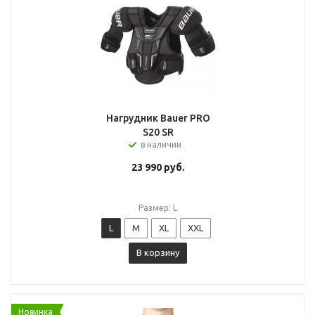
Нагрудник Bauer PRO
S20 SR
в наличии
23 990
руб.
Размер: L
L
M
XL
XXL
В корзину
Новинка