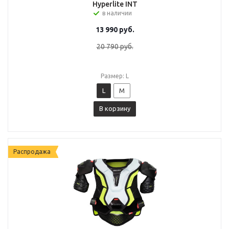
Hyperlite INT
в наличии
13 990
руб.
20 790
руб.
Размер: L
L
M
В корзину
Распродажа