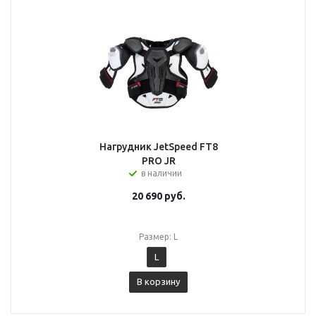
Нагрудник JetSpeed FT8
PRO JR
в наличии
20 690
руб.
Размер: L
L
В корзину