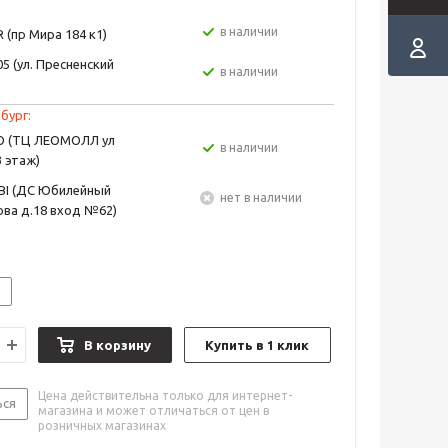
в наличии
 (пр Мира 184 к1)
5 (ул. Пресненский
в наличии
бург:
EO (ТЦ ЛЕОМОЛЛ ул
в наличии
3 этаж)
BI (ДС Юбилейный
Нет в наличии
ва д.18 вход №62)
S
В корзину
Купить в 1 клик
Цена действительна только для интернет-
ься
магазина и может отличаться от цен в
розничных магазинах