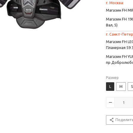
г. Москва:
Магазин FH MIR
Магазин FH 190
Вал, 5)
г. Санкт-Петер
Магазин FH L
Планерная 59 
Магазин FH YU
пр Добролюбо
Размер
L
M
Поделит