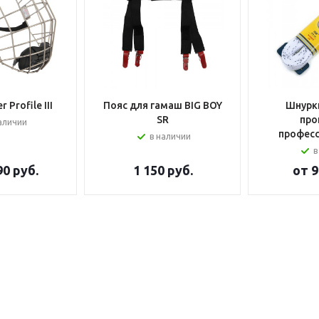
 Profile III
Пояс для гамаш BIG BOY
Шнурки
SR
про
аличии
профес
в наличии
в
90 руб.
1 150
руб.
от
9