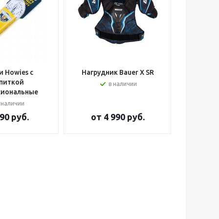
 Howies с
Нагрудник Bauer X SR
Шлем вра
питкой
в наличии
сиональные
 наличии
90 руб.
от
4 990 руб.
от
2