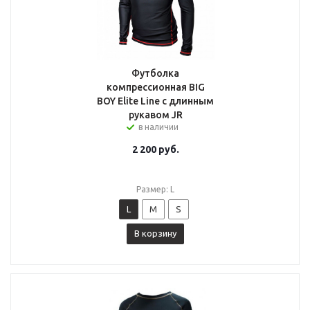
Футболка
компрессионная BIG
BOY Elite Line с длинным
рукавом JR
в наличии
2 200
руб.
Размер: L
L
M
S
В корзину