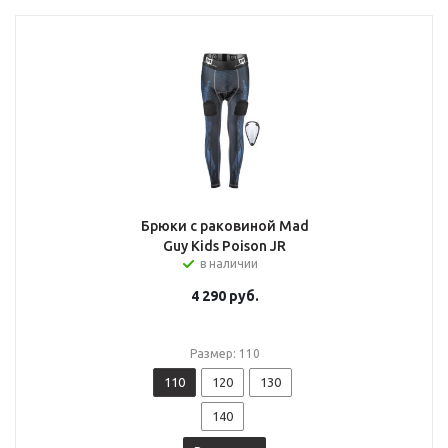
Брюки с раковиной Mad
Guy Kids Poison JR
в наличии
4 290
руб.
Размер: 110
110
120
130
140