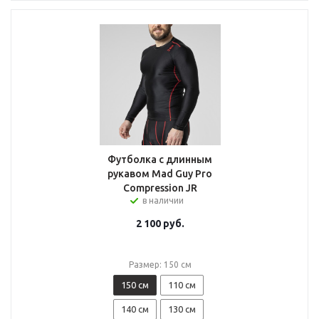
Футболка с длинным
рукавом Mad Guy Pro
Compression JR
в наличии
2 100
руб.
Размер: 150 см
150 см
110 см
140 см
130 см