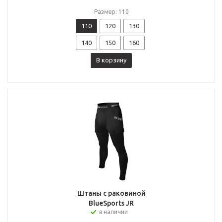
Размер: 110
110
120
130
140
150
160
В корзину
Штаны с раковиной
BlueSports JR
в наличии