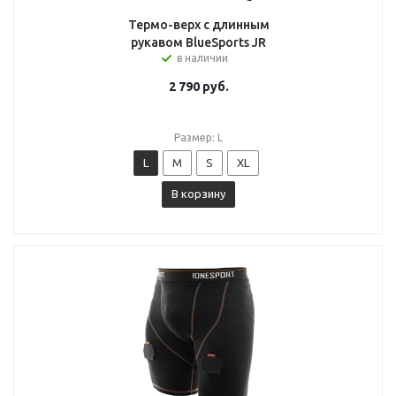
Термо-верх с длинным
рукавом BlueSports JR
в наличии
2 790
руб.
Размер: L
L
M
S
XL
В корзину