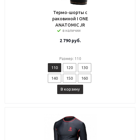
Термо-шорты с
раковиной I ONE
ANATOMIC JR
в наличии
2 790
руб.
Размер: 110
110
120
130
140
150
160
В корзину