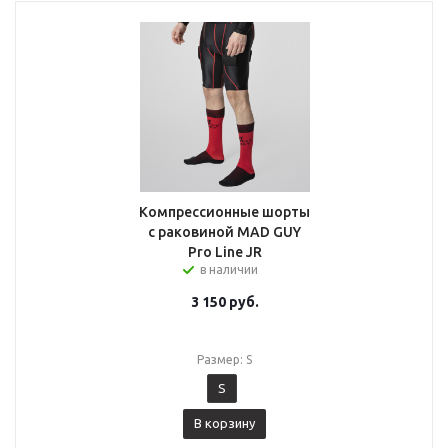
Компрессионные шорты
с раковиной MAD GUY
Pro Line JR
в наличии
3 150
руб.
Размер: S
S
В корзину