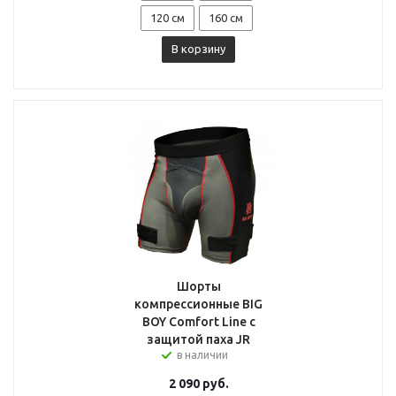
120 см
160 см
В корзину
Шорты
компрессионные BIG
BOY Comfort Line с
защитой паха JR
в наличии
2 090
руб.