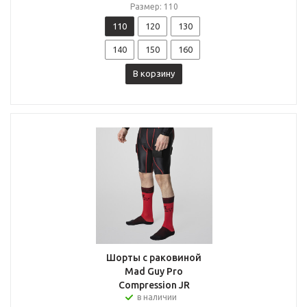
Размер: 110
110
120
130
140
150
160
В корзину
Шорты с раковиной
Mad Guy Pro
Compression JR
в наличии