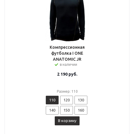
Компрессионная
футболка I ONE
ANATOMIC JR
в наличии
2 190
руб.
Размер: 110
110
120
130
140
150
160
В корзину