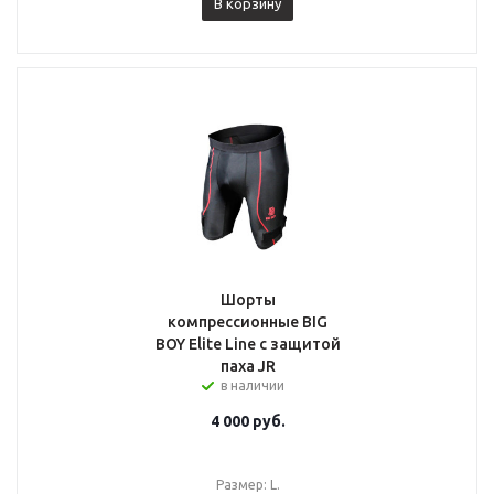
В корзину
Шорты
компрессионные BIG
BOY Elite Line с защитой
паха JR
в наличии
4 000
руб.
Размер: L.