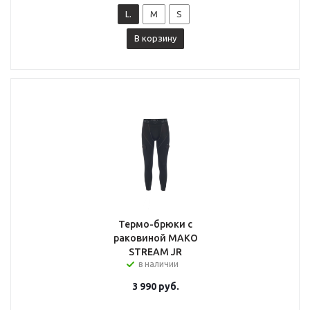
L.
M
S
В корзину
Термо-брюки с
раковиной MAKO
STREAM JR
в наличии
3 990
руб.