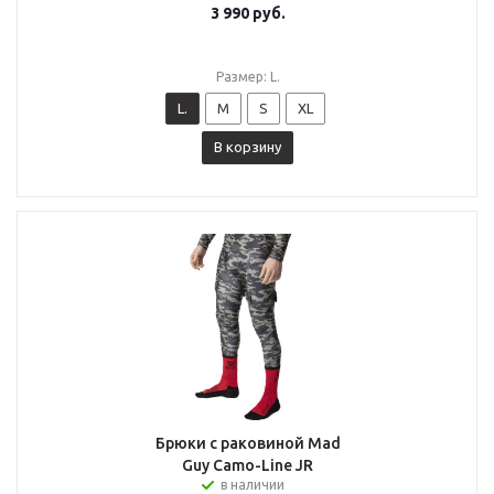
3 990
руб.
Размер: L.
L.
M
S
XL
В корзину
Брюки с раковиной Mad
Guy Camo-Line JR
в наличии