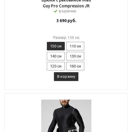
Брюки с раковиной Mad
Guy Pro Compression JR
в наличии
3 690
руб.
Размер: 150 см
150 см
110 см
140 см
130 см
120 см
160 см
В корзину