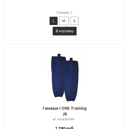
Размер: L
L
M
S
В корзину
Гамаши I ONE Training
JR
в наличии
1 290
руб.