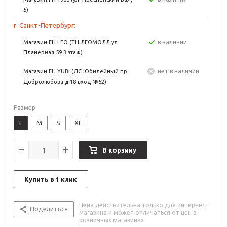
5)
г. Санкт-Петербург:
в наличии
Магазин FH LEO (ТЦ ЛЕОМОЛЛ ул
Планерная 59 3 этаж)
Нет в наличии
Магазин FH YUBI (ДС Юбилейный пр
Добролюбова д.18 вход №62)
Размер
L
M
S
XL
В корзину
Купить в 1 клик
Цена действительна только для интернет-
Поделиться
магазина и может отличаться от цен в
розничных магазинах