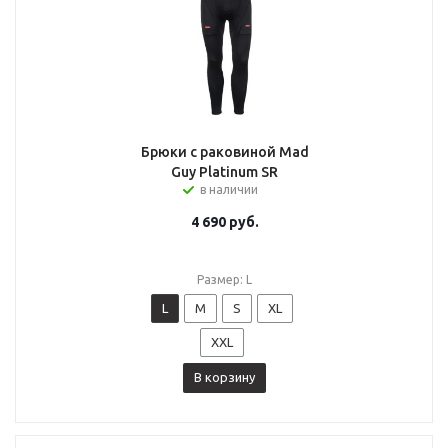
Брюки с раковиной Mad
Guy Platinum SR
в наличии
4 690
руб.
Размер: L
L
M
S
XL
XXL
В корзину