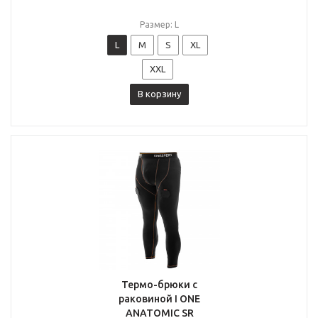
Размер: L
L
M
S
XL
XXL
В корзину
Термо-брюки с
раковиной I ONE
ANATOMIC SR