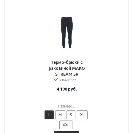
Термо-брюки с
раковиной MAKO
STREAM SR
в наличии
4 190
руб.
Размер: L.
L.
M
S
XL
XXL