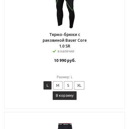
Термо-брюки с
раковиной Bauer Core
1.0 SR
в наличии
10 990
руб.
Размер: L
L
M
S
XL
В корзину