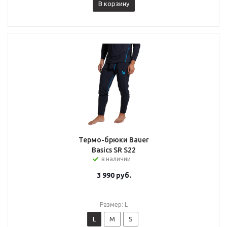
В корзину
Термо-брюки Bauer
Basics SR S22
в наличии
3 990
руб.
Размер: L
L
M
S