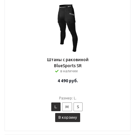
Штаны с раковиной
BlueSports SR
в наличии
4 490
руб.
Размер: L.
L.
M
S
В корзину