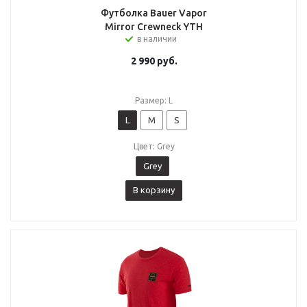
Футболка Bauer Vapor
Mirror Crewneck YTH
в наличии
2 990
руб.
Размер: L
L
M
S
Цвет: Grey
Grey
В корзину