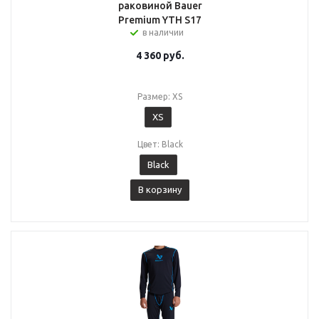
раковиной Bauer
Premium YTH S17
в наличии
4 360
руб.
Размер: XS
XS
Цвет: Black
Black
В корзину