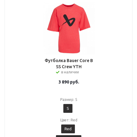
Футболка Bauer Core B
SS Crew YTH
в наличии
3 890
руб.
Размер: S
S
Цвет: Red
Red