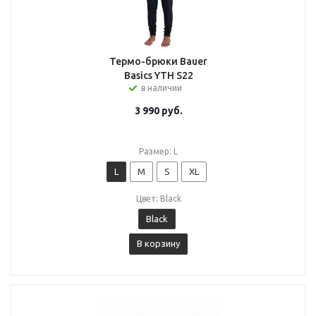
Термо-брюки Bauer
Basics YTH S22
в наличии
3 990
руб.
Размер: L
L
M
S
XL
Цвет: Black
Black
В корзину