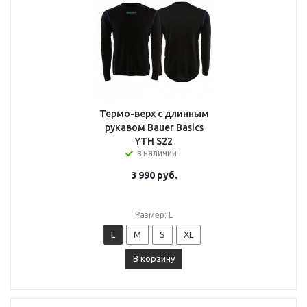
Термо-верх с длинным
рукавом Bauer Basics
YTH S22
в наличии
3 990
руб.
Размер: L
L
M
S
XL
В корзину