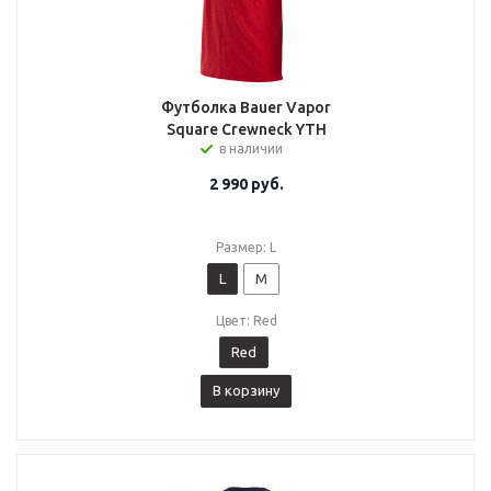
Футболка Bauer Vapor
Square Crewneck YTH
в наличии
2 990
руб.
Размер: L
L
M
Цвет: Red
Red
В корзину