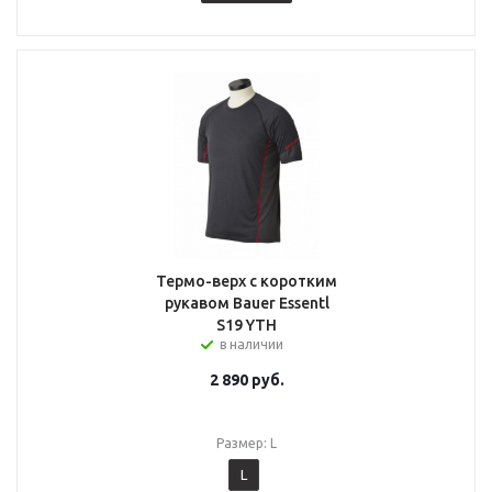
Термо-верх с коротким
рукавом Bauer Essentl
S19 YTH
в наличии
2 890
руб.
Размер: L
L