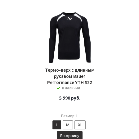
Термо-верх с длинным
рукавом Bauer
Performance YTH S22
в наличии
5 990
руб.
Размер: L
L
M
XL
В корзину