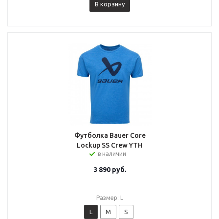
В корзину
Футболка Bauer Core
Lockup SS Crew YTH
в наличии
3 890
руб.
Размер: L
L
M
S