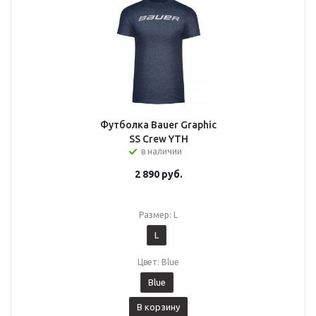
Футболка Bauer Graphic
SS Crew YTH
в наличии
2 890
руб.
Размер: L
L
Цвет: Blue
Blue
В корзину