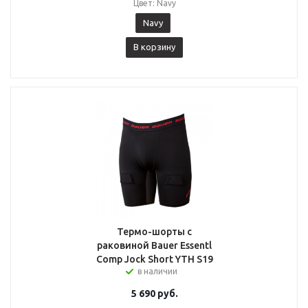
Цвет: Navy
Navy
В корзину
Термо-шорты с
раковиной Bauer Essentl
Comp Jock Short YTH S19
в наличии
5 690
руб.