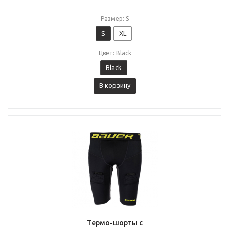
Размер: S
S
XL
Цвет: Black
Black
В корзину
Термо-шорты с