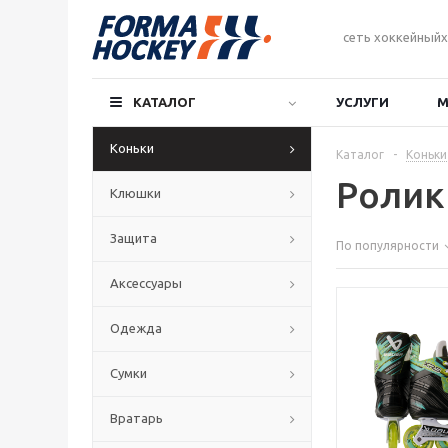
сеть хоккейныйх
КАТАЛОГ
УСЛУГИ
М
Коньки
Каталог
-
Коньки
Ролик
Клюшки
Защита
По популярности
Аксессуары
Одежда
Сумки
Вратарь