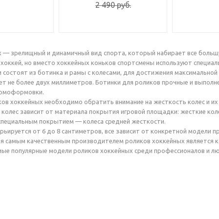
2 490
руб.
х — зрелищный и динамичный вид спорта, который набирает все больш
хоккей, но вместо хоккейных коньков спортсмены используют специал
 состоят из ботинка и рамы с колесами, для достижения максимальной
ет не более двух миллиметров. Ботинки для роликов прочные и выпол
ермоформовки.
ов хоккейных необходимо обратить внимание на жесткость колес и их
колес зависит от материала покрытия игровой площадки: жесткие коле
специальным покрытием — колеса средней жесткости.
рьируется от 6 до 8 сантиметров, все зависит от конкретной модели п
я самым качественным производителем роликов хоккейных является ко
ые популярные модели роликов хоккейных среди профессионалов и лю