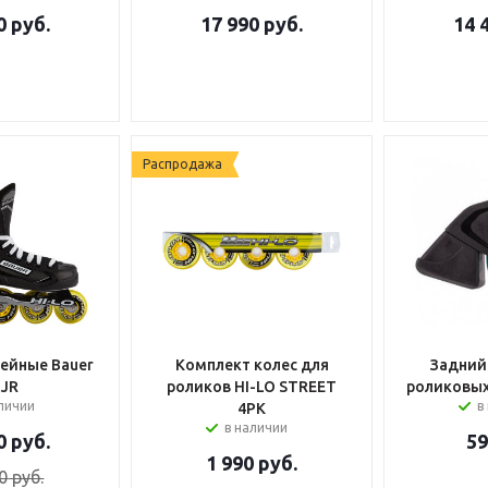
0
руб.
17 990
руб.
14 
Распродажа
ейные Bauer
Комплект колес для
Задний
 JR
роликов HI-LO STREET
роликовых
аличии
в
4PK
в наличии
0
руб.
5
1 990
руб.
0
руб.