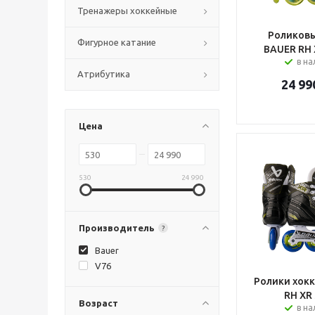
Тренажеры хоккейные
Роликовы
Фигурное катание
BAUER RH 
в н
Атрибутика
24 99
Цена
530
24 990
Производитель
?
Bauer
V76
Ролики хокк
RH XR 
Возраст
в н