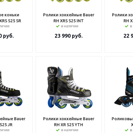
е коньки
Ролики хоккейные Bauer
Ролики хо
XRS S25 SR
RH XRS S25 INT
RH X
аличии
в наличии
в
0
руб.
23 990
руб.
22 
ейные Bauer
Ролики хоккейные Bauer
Роликовые
S25 JR
RH XR S25 YTH
аличии
в наличии
в