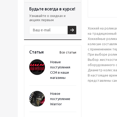
Будьте всегда в курсе!
Узнавайте о скидках и
акциях первым
Хоккей на ролика
на традиционный 
Хоккейные ролики
колесам составля
с применением т
Статьи
Все статьи
При выборе ролик
Выбор жесткости 
Новые
оборудованного 
поступления
Диаметр колес ва
CCM в наши
В настоящее врем
магазины
представлены сам
Новое
поступление
Warrior