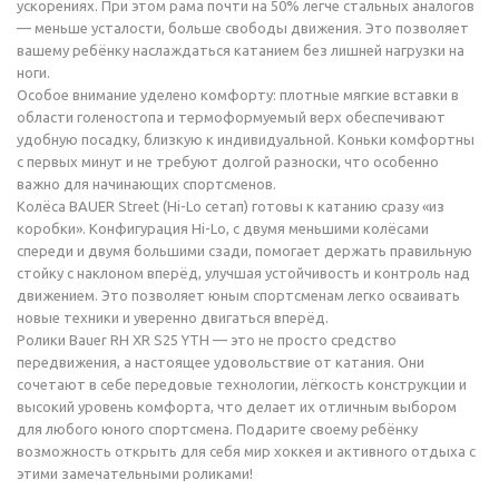
ускорениях. При этом рама почти на 50% легче стальных аналогов
— меньше усталости, больше свободы движения. Это позволяет
вашему ребёнку наслаждаться катанием без лишней нагрузки на
ноги.
Особое внимание уделено комфорту: плотные мягкие вставки в
области голеностопа и термоформуемый верх обеспечивают
удобную посадку, близкую к индивидуальной. Коньки комфортны
с первых минут и не требуют долгой разноски, что особенно
важно для начинающих спортсменов.
Колёса BAUER Street (Hi-Lo сетап) готовы к катанию сразу «из
коробки». Конфигурация Hi-Lo, с двумя меньшими колёсами
спереди и двумя большими сзади, помогает держать правильную
стойку с наклоном вперёд, улучшая устойчивость и контроль над
движением. Это позволяет юным спортсменам легко осваивать
новые техники и уверенно двигаться вперёд.
Ролики Bauer RH XR S25 YTH — это не просто средство
передвижения, а настоящее удовольствие от катания. Они
сочетают в себе передовые технологии, лёгкость конструкции и
высокий уровень комфорта, что делает их отличным выбором
для любого юного спортсмена. Подарите своему ребёнку
возможность открыть для себя мир хоккея и активного отдыха с
этими замечательными роликами!