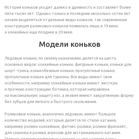
История коньков уходит далеко в древность и составляет более
пяти тысяч лет. Однако только в последние несколько сотен лет
начали выделяться отдельные виды коньков, так современная
конструкция роликовых коньков появилась лишь в 19 веке;
а хоккейных еще позднее в 20 веке.
Модели коньков
Ледовые коньки, по своему назначению делятся на шесть
основных видов: хоккейные коньки, фигурные коньки, коньки для
шорт-трека, конькобежные коньки, прогулочные коньки,
прогулочные коньки для туризма. Все виды имеют свои
особенности, например хоккейные коньки имеют жесткую
и прочную конструкцию ботинка, которая направлена
на максимальную защиту ног, а лезвия имеют закругленную форму
без зубцов для легкого и быстрого скольжения.
Роликовые коньки, аналогично ледовым, имеют большое
количество моделей, которые делятся по стилю катания,
например ролики хоккейные, фитнес-ролики, ролики фрискейт,
для слалома и ролики агрессив для экстремального катания.
Главное отличие роликовых коньков — это наличие рамы,