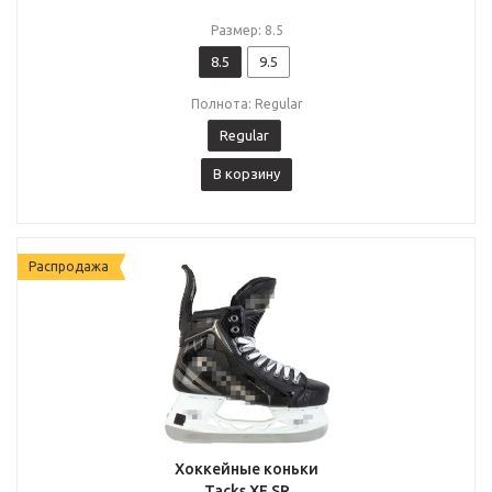
Размер: 8.5
8.5
9.5
Полнота: Regular
Regular
В корзину
Распродажа
Хоккейные коньки
Tacks XF SR