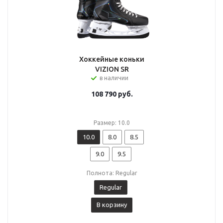
Хоккейные коньки
VIZION SR
в наличии
108 790
руб.
Размер: 10.0
10.0
8.0
8.5
9.0
9.5
Полнота: Regular
Regular
В корзину