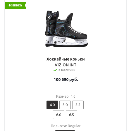
Новинка
Хоккейные коньки
VIZION INT
в наличии
100 690
руб.
Размер: 4.0
4.0
5.0
5.5
6.0
6.5
Полнота: Regular