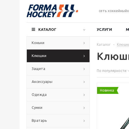
сеть хоккейныйх
КАТАЛОГ
УСЛУГИ
М
Коньки
Каталог
-
Клюшк
Клюшк
Клюшки
Защита
По популярности
Аксессуары
Новинка
Одежда
Сумки
Вратарь