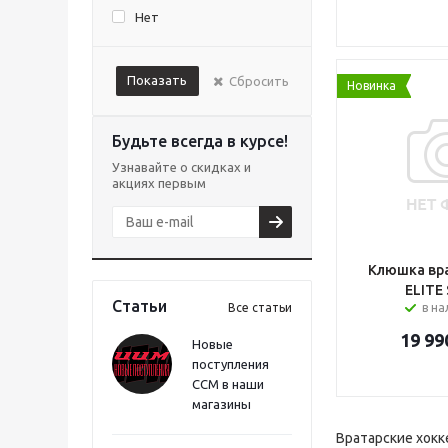
Нет
Показать
Сбросить
Новинка
Будьте всегда в курсе!
Узнавайте о скидках и
акциях первым
Клюшка вра
ELITE 
Статьи
Все статьи
в н
19 99
Новые
поступления
CCM в наши
магазины
Вратарские хокк