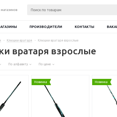
 магазинов
АГАЗИНЫ
ПРОИЗВОДИТЕЛИ
КОНТАКТЫ
ВАКА
и
-
Клюшки вратаря
-
Клюшки вратаря взрослые
и вратаря взрослые
По алфавиту
По цене
Новинка
Новинка