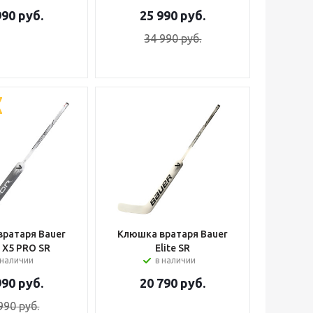
990
руб.
25 990
руб.
34 990
руб.
ратаря Bauer
Клюшка вратаря Bauer
 X5 PRO SR
Elite SR
 наличии
в наличии
990
руб.
20 790
руб.
990
руб.