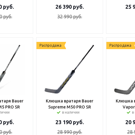
0
руб.
26 390
руб.
25 
0
руб.
32 990
руб.
Распродажа
Распродажа
таря Bauer
Клюшка вратаря Bauer
Клюшка в
M5 PRO SR
Supreme M50 PRO SR
Vapor
аличии
в наличии
в
0
руб.
23 190
руб.
20 
0
руб.
28 990
руб.
28 