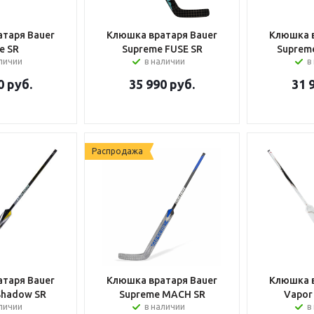
таря Bauer
Клюшка вратаря Bauer
Клюшка в
e SR
Supreme FUSE SR
Suprem
аличии
в наличии
в
0
руб.
35 990
руб.
31 
Распродажа
таря Bauer
Клюшка вратаря Bauer
Клюшка в
Shadow SR
Supreme MACH SR
Vapor
аличии
в наличии
в