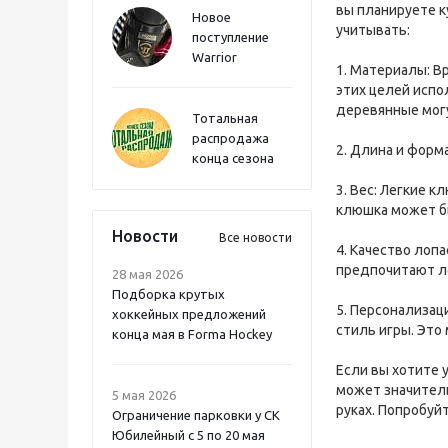
вы планируете к
Новое
учитывать:
поступление
Warrior
1. Материалы: В
этих целей испо
деревянные мог
Тотальная
распродажа
2. Длина и форм
конца сезона
3. Вес: Легкие 
клюшка может бы
Новости
Все новости
4. Качество лоп
предпочитают л
28 мая 2026
Подборка крутых
5. Персонализа
хоккейных предложений
стиль игры. Это
конца мая в Forma Hockey
Если вы хотите 
может значитель
5 мая 2026
руках. Попробуй
Ограничение парковки у СК
Юбилейный с 5 по 20 мая