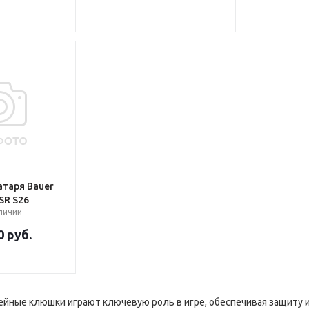
таря Bauer
SR S26
аличии
0
руб.
ейные клюшки играют ключевую роль в игре, обеспечивая защиту