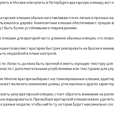
упить в Москве или купить в Петербурге вратарскую клюшку, вот 
ратарские клюшки обычно изготавливаются из легких и прочных ма
льзовалось дерево. Композитные клюшки обеспечивают лучшую ам
ут быть более устойчивыми к повреждениям.
а: Клюшки для вратарей часто длиннее обычных клюшек, что позв
клюшки позволяют вратарям быстрее реагировать на броски и мане
ть неудобной в плане контроля.
асти: Лопасть должна быть прочной и иметь хорошую текстуру для
опасти с дополнительными углублениями или текстурами для улу
ция: Многие вратари выбирают кастомизированные клюшки, адапт
 может включать изменение длины, угла наклона и других характер
узнать цену вратарской клюшки, стоит обратить внимание на разл
но варьироваться. При выборе вратарской клюшки важно уделить 
те разные модели, чтобы найти ту, которая будет максимально со