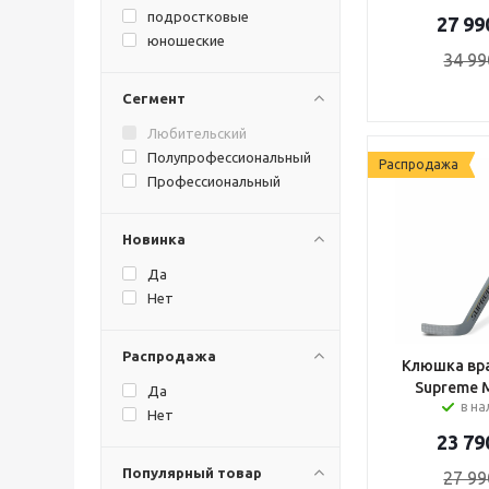
подростковые
27 99
юношеские
34 99
Сегмент
Любительский
Полупрофессиональный
Распродажа
Профессиональный
Новинка
Да
Нет
Распродажа
Клюшка вра
Supreme 
Да
в н
Нет
23 79
Популярный товар
27 99