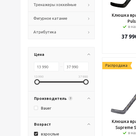
Тренажеры хоккейные
Клюшка вра
Фигурное катание
Puls
в н
Атрибутика
37 99
Цена
Распродажа
13 990
37 990
Производитель
?
Bauer
Клюшка вра
Возраст
Supreme 
в н
взрослые