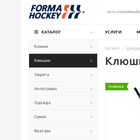
сеть хоккейныйх
КАТАЛОГ
УСЛУГИ
М
Коньки
Каталог
-
Клюшк
Клюшк
Клюшки
Защита
Новинка
Аксессуары
Одежда
Сумки
Вратарь