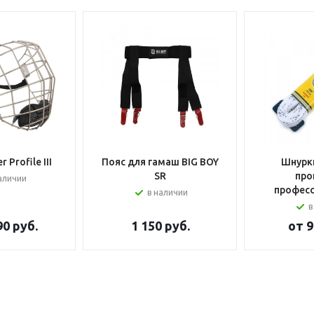
 Profile III
Пояс для гамаш BIG BOY
Шнурки
SR
про
аличии
профес
в наличии
в
90 руб.
1 150
руб.
от
9