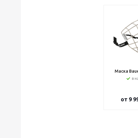
Маска Bauer
в н
от
9 9