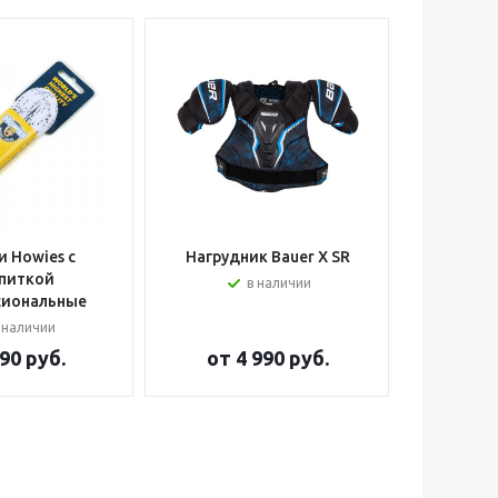
 Howies с
Нагрудник Bauer X SR
Шлем вра
питкой
в наличии
сиональные
 наличии
90 руб.
от
4 990 руб.
от
2