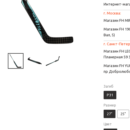
Интернет-маг
г. Москва:
Магазин FH MIR
Магазин FH 190
Вал, 5)
г. Санкт-Петер
Магазин FH L
Планерная 59 
Магазин FH YU
пр Добролюбо
Загиб
P31
Размер
27"
25"
Цвет