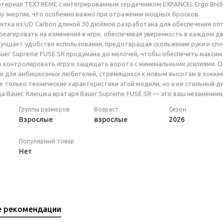
териал TEXTREME с интегрированным сердечником EXPANCEL Ergo Brid
у энергии, что особенно важно при отражении мощных бросков.
тка из UD Carbon длиной 30 дюймов разработана для обеспечения опт
еагировать на изменения в игре, обеспечивая уверенность в каждом д
учшает удобство использования, предотвращая скольжение руки и сп
uer Supreme FUSE SR продумана до мелочей, чтобы обеспечить максим
 контролировать игру и защищать ворота с минимальными усилиями. 
 и для амбициозных любителей, стремящихся к новым высотам в хоккее
е только технические характеристики этой модели, но и её стильный 
а Bauer. Клюшка вратаря Bauer Supreme FUSE SR — это ваш незаменимы
Группы размеров
Возраст
Сезон
Взрослые
взрослые
2026
Популярный товар
Нет
е рекомендации