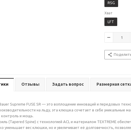
RSG
Хват
LFT
Поделит
тики
Отзывы
Задать вопрос
Размерная сетк
auer Supreme FUSE SR — это воплощение инноваций и передовых технол
роизводительности на льду, эта клюшка сочетает в себе уникальные м
 контроль и мощь.
ль (Tapered Spine) с технологией ACL и материалом TEXTREME обеспе
ко уменьшает вес клюшки, но и увеличивает её долговечность, позволяя