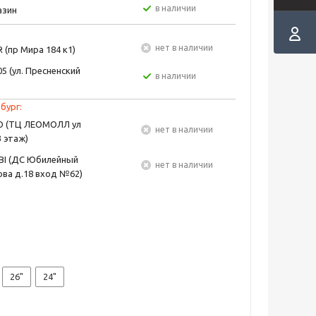
в наличии
азин
Нет в наличии
 (пр Мира 184 к1)
5 (ул. Пресненский
в наличии
бург:
EO (ТЦ ЛЕОМОЛЛ ул
Нет в наличии
3 этаж)
BI (ДС Юбилейный
Нет в наличии
ва д.18 вход №62)
26"
24"