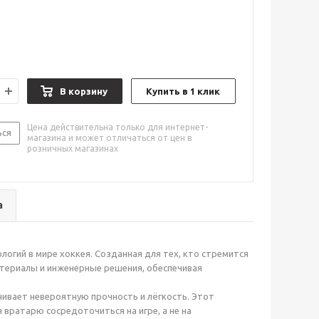
В корзину
Купить в 1 клик
Цена действительна только для интернет-
ься
магазина и может отличаться от цен в
розничных магазинах
а
огий в мире хоккея. Созданная для тех, кто стремится
атериалы и инженерные решения, обеспечивая
чивает невероятную прочность и лёгкость. Этот
 вратарю сосредоточиться на игре, а не на