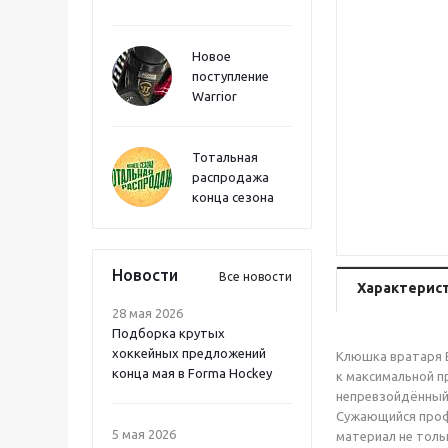
Новое
поступление
Warrior
Тотальная
распродажа
конца сезона
Новости
Все новости
Характерис
28 мая 2026
Подборка крутых
хоккейных предложений
Клюшка вратаря B
конца мая в Forma Hockey
к максимальной п
непревзойдённый
Сужающийся профи
5 мая 2026
материал не толь