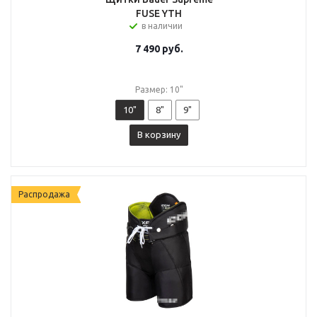
FUSE YTH
в наличии
7 490
руб.
Размер: 10"
10"
8"
9"
В корзину
Распродажа