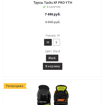
Трусы Tacks XF PRO YTH
в наличии
7 490
руб.
9 990
руб.
Размер: M
M
S
Цвет: Black
Black
В корзину
Распродажа