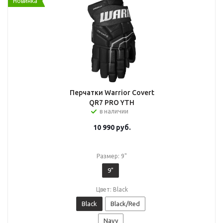
Новинка
Перчатки Warrior Covert
QR7 PRO YTH
в наличии
10 990
руб.
Размер: 9"
9"
Цвет: Black
Black
Black/Red
Navy