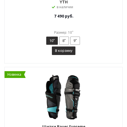
YTH
в наличии
7 490
руб.
Размер: 10"
10"
8"
9"
В корзину
Новинка
Щитки Bauer Supreme