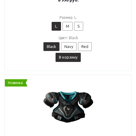
8 990
руб.
Размер: L.
L.
M
S
Цвет: Black
Black
Navy
Red
В корзину
Новинка