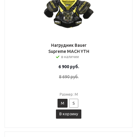
Нагрудник Bauer
Supreme MACH YTH
в наличии
6 900
руб.
8 690
руб.
Размер: M
M
S
В корзину