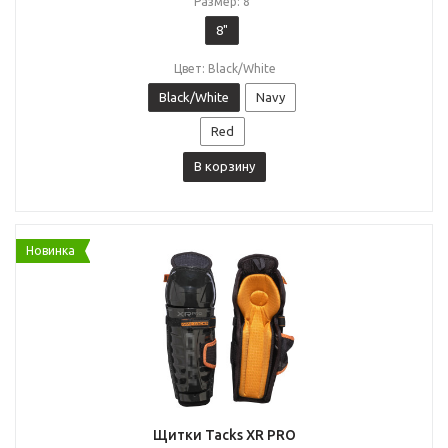
Размер: 8"
8"
Цвет: Black/White
Black/White
Navy
Red
В корзину
Новинка
Щитки Tacks XR PRO