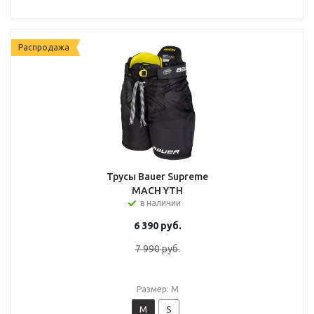
Распродажа
Трусы Bauer Supreme
MACH YTH
в наличии
6 390
руб.
7 990
руб.
Размер: M
M
S