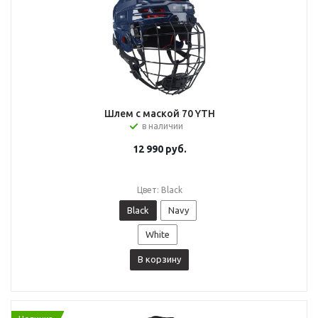
Шлем с маской 70 YTH
в наличии
12 990
руб.
Цвет: Black
Black
Navy
White
В корзину