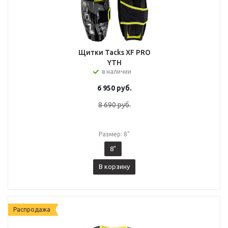
Щитки Tacks XF PRO
YTH
в наличии
6 950
руб.
8 690
руб.
Размер: 8"
8"
В корзину
Распродажа