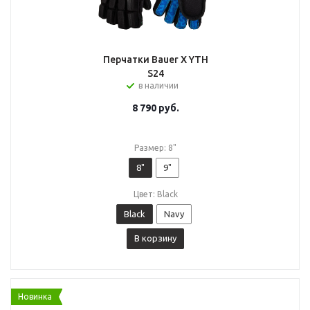
Перчатки Bauer X YTH
S24
в наличии
8 790
руб.
Размер: 8"
8"
9"
Цвет: Black
Black
Navy
В корзину
Новинка