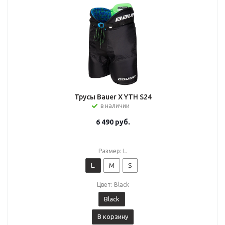
Трусы Bauer X YTH S24
в наличии
6 490
руб.
Размер: L.
L.
M
S
Цвет: Black
Black
В корзину