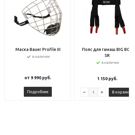
Маска Bauer Profile III
Пояс для гамаш BIG BOY
SR
в наличии
в наличии
от
9 990 руб.
1 150
руб.
Подробнее
В корзину