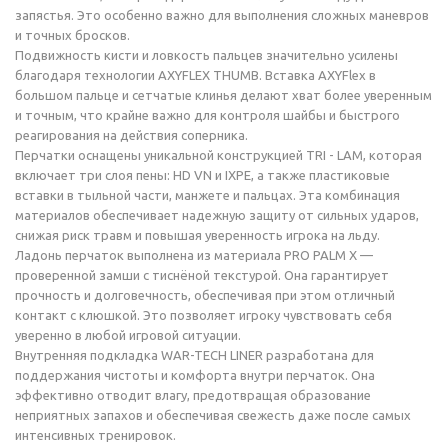
запястья. Это особенно важно для выполнения сложных маневров
и точных бросков.
Подвижность кисти и ловкость пальцев значительно усилены
благодаря технологии AXYFLEX THUMB. Вставка AXYFlex в
большом пальце и сетчатые клинья делают хват более уверенным
и точным, что крайне важно для контроля шайбы и быстрого
реагирования на действия соперника.
Перчатки оснащены уникальной конструкцией TRI - LAM, которая
включает три слоя пены: HD VN и IXPE, а также пластиковые
вставки в тыльной части, манжете и пальцах. Эта комбинация
материалов обеспечивает надежную защиту от сильных ударов,
снижая риск травм и повышая уверенность игрока на льду.
Ладонь перчаток выполнена из материала PRO PALM X —
проверенной замши с тиснёной текстурой. Она гарантирует
прочность и долговечность, обеспечивая при этом отличный
контакт с клюшкой. Это позволяет игроку чувствовать себя
уверенно в любой игровой ситуации.
Внутренняя подкладка WAR-TECH LINER разработана для
поддержания чистоты и комфорта внутри перчаток. Она
эффективно отводит влагу, предотвращая образование
неприятных запахов и обеспечивая свежесть даже после самых
интенсивных тренировок.