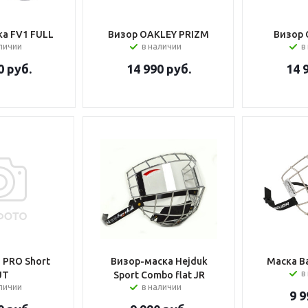
а FV1 FULL
Визор OAKLEY PRIZM
Визор 
аличии
в наличии
в
0
руб.
14 990
руб.
14 
 PRO Short
Визор-маска Hejduk
Маска Bau
в
UT
Sport Combo flat JR
личии
в наличии
9 9