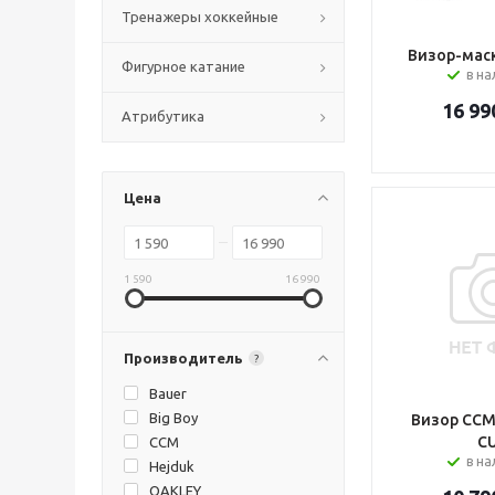
Тренажеры хоккейные
Визор-маск
Фигурное катание
в н
16 99
Атрибутика
Цена
1 590
16 990
Производитель
?
Bauer
Big Boy
Визор CCM
C
CCM
в на
Hejduk
OAKLEY