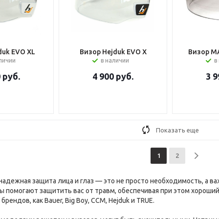
duk EVO XL
Визор Hejduk EVO X
Визор MA
аличии
в наличии
в
0
руб.
4 900
руб.
3 9
Показать еще
1
2
надежная защита лица и глаз — это не просто необходимость, а в
ы помогают защитить вас от травм, обеспечивая при этом хороший
брендов, как Bauer, Big Boy, CCM, Hejduk и TRUE.