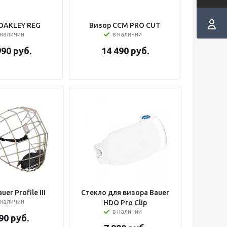
OAKLEY REG
Визор CCM PRO CUT
 наличии
в наличии
990
руб.
14 490
руб.
er Profile III
Стекло для визора Bauer
 наличии
HDO Pro Clip
в наличии
90
руб.