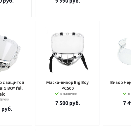
0
руб.
9 990
руб.
р с защитой
Маска-визор Big Boy
Визор Hej
G BOY full
PC500
в наличии
в
eld
аличии
7 500
руб.
7 4
0
руб.