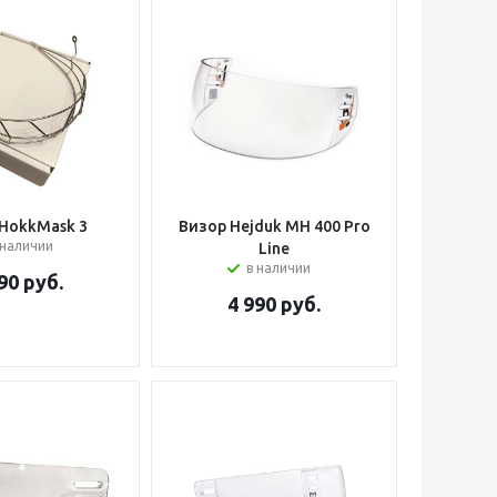
HokkMask 3
Визор Hejduk MH 400 Pro
 наличии
Line
в наличии
90
руб.
4 990
руб.