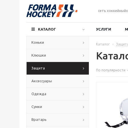
сеть хоккейныйх
КАТАЛОГ
УСЛУГИ
М
Коньки
Каталог
-
Защит
Катал
Клюшки
Защита
По популярности
Аксессуары
Одежда
Сумки
Вратарь