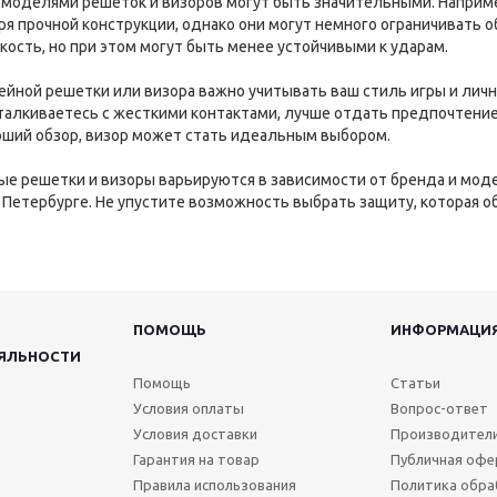
 моделями решеток и визоров могут быть значительными. Наприм
я прочной конструкции, однако они могут немного ограничивать о
кость, но при этом могут быть менее устойчивыми к ударам.
ейной решетки или визора важно учитывать ваш стиль игры и личн
сталкиваетесь с жесткими контактами, лучше отдать предпочтени
оший обзор, визор может стать идеальным выбором.
ые решетки и визоры варьируются в зависимости от бренда и мод
 в Петербурге. Не упустите возможность выбрать защиту, которая 
ПОМОЩЬ
ИНФОРМАЦИ
ЯЛЬНОСТИ
Помощь
Статьи
Условия оплаты
Вопрос-ответ
Условия доставки
Производител
Гарантия на товар
Публичная офе
Правила использования
Политика обра