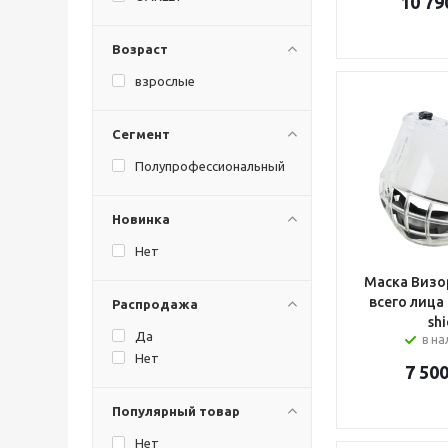
10 79
Возраст
взрослые
Сегмент
Полупрофессиональный
Новинка
Нет
Маска Визо
всего лица BI
Распродажа
shi
Да
в н
Нет
7 50
Популярный товар
Нет