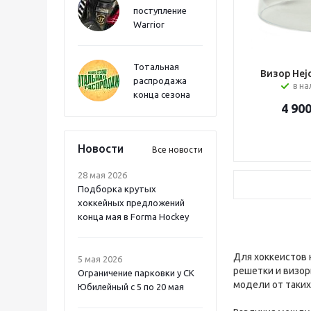
поступление
Warrior
Тотальная
Визор Hej
распродажа
в н
конца сезона
4 90
Новости
Все новости
28 мая 2026
Подборка крутых
хоккейных предложений
конца мая в Forma Hockey
Для хоккеистов 
5 мая 2026
решетки и визор
Ограничение парковки у СК
модели от таких 
Юбилейный с 5 по 20 мая