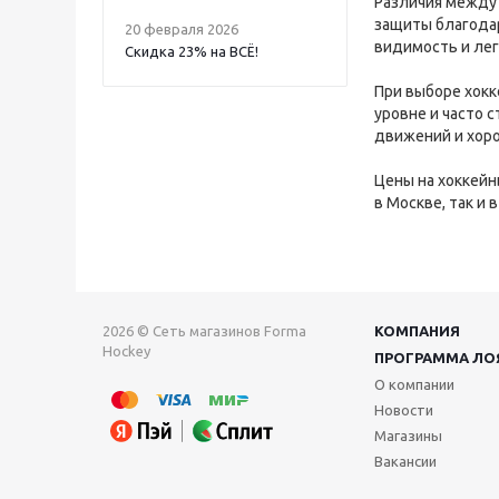
Различия между
защиты благодар
20 февраля 2026
видимость и лег
Скидка 23% на ВСË!
При выборе хокк
уровне и часто 
движений и хор
Цены на хоккейн
в Москве, так и
2026 © Сеть магазинов Forma
КОМПАНИЯ
Hockey
ПРОГРАММА ЛО
О компании
Новости
Магазины
Вакансии