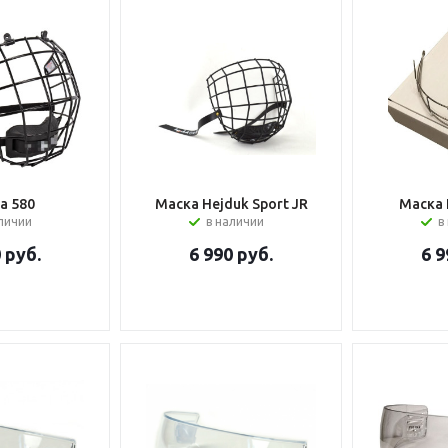
а 580
Маска Hejduk Sport JR
Маска 
аличии
в наличии
в
0
руб.
6 990
руб.
6 9