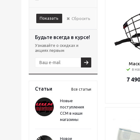
Показать
Сбросить
Будьте всегда в курсе!
Узнавайте о скидках и
акциях первым
Маск
в н
7 49
Статьи
Все статьи
Новые
поступления
CCM в наши
магазины
Новое