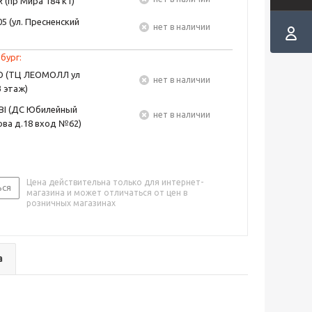
 (пр Мира 184 к1)
5 (ул. Пресненский
Нет в наличии
бург:
EO (ТЦ ЛЕОМОЛЛ ул
Нет в наличии
3 этаж)
BI (ДС Юбилейный
Нет в наличии
ва д.18 вход №62)
Цена действительна только для интернет-
ься
магазина и может отличаться от цен в
розничных магазинах
а