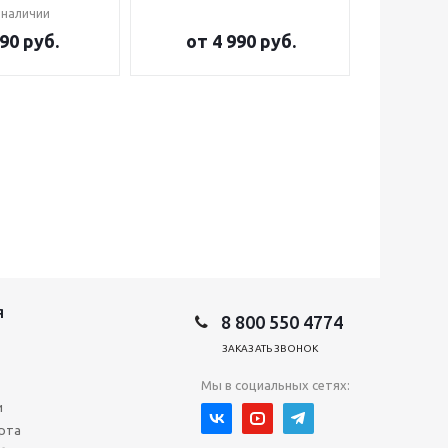
 наличии
90 руб.
от
4 990 руб.
от
2
Я
8 800 550 4774
ЗАКАЗАТЬ ЗВОНОК
Мы в социальных сетях:
и
рта