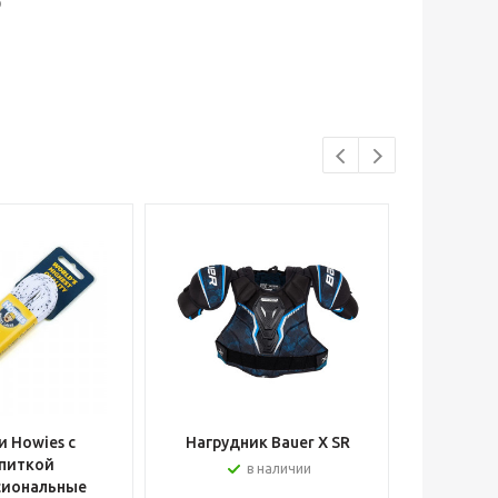
р
 Howies с
Нагрудник Bauer X SR
Шлем вра
питкой
в наличии
сиональные