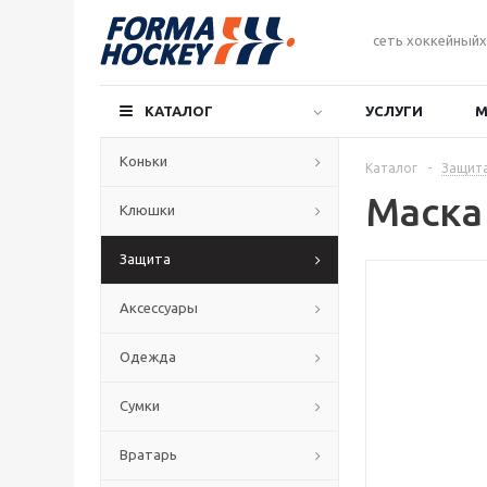
сеть хоккейныйх
КАТАЛОГ
УСЛУГИ
М
Коньки
Каталог
-
Защит
Маска
Клюшки
Защита
Аксессуары
Одежда
Сумки
Вратарь