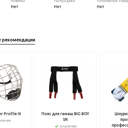
Новинка
Распродажа
Популярный това
Нет
Нет
Нет
е рекомендации
 Profile III
Пояс для гамаш BIG BOY
Шнурки
SR
про
аличии
профес
в наличии