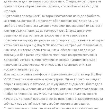
даже после длительного использования. Специальное покрытие
препятствует образованию царапин, что особенно важно для
игроков.
Внутренняя поверхность визора изготовлена из гидрофобного
материала, который исключает образование конденсата. Это
свойство особенно актуально в условиях повышенной влажности
или при резких перепадах температуры. Благодаря этому
решению, визор остается прозрачным и не запотевает,
обеспечивая игроку непрерывный обзор на протяжении всей игры.
Установка визора Big Boy V700 проста и не требует специальных
навыков. Он легко крепится на шлем, обеспечивая надежную
фиксацию без риска случайного смещения во время активных
движений. Легкость конструкции не создает дополнительной
нагрузки на шею игрока, что позволяет сосредоточиться
исключительно на игре.
Для тех, кто ценит комфорт и функциональность, визор Big Boy
V700 станет незаменимым аксессуаром. Он не только защищает
лицо от внешних факторов, но и улучшает видимость благодаря
инновационным решениям в области оптики и материаловедения.
Выбирая визор Big Boy V700, вы получаете продукт высокого
качества, который прошел строгие испытания и зарекомендовал
себя как надежный партнер в любых игровых ситуациях.
Сочетание передовых технологий и стильного дизайна делает