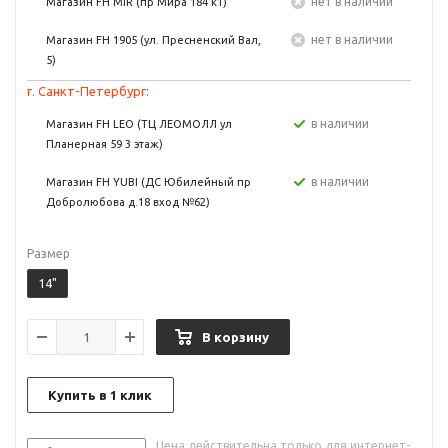
Нет в наличии
Магазин FH MIR (пр Мира 184 к1)
Нет в наличии
Магазин FH 1905 (ул. Пресненский Вал,
5)
г. Санкт-Петербург:
в наличии
Магазин FH LEO (ТЦ ЛЕОМОЛЛ ул
Планерная 59 3 этаж)
в наличии
Магазин FH YUBI (ДС Юбилейный пр
Добролюбова д.18 вход №62)
Размер
14"
В корзину
Купить в 1 клик
Цена действительна только для интернет-