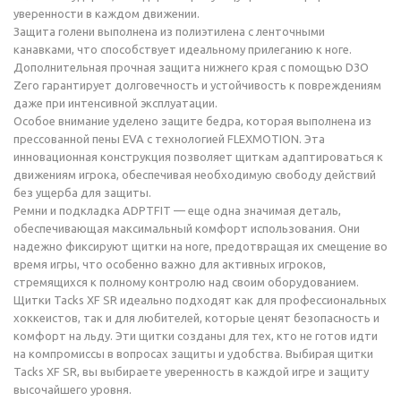
уверенности в каждом движении.
Защита голени выполнена из полиэтилена с ленточными
канавками, что способствует идеальному прилеганию к ноге.
Дополнительная прочная защита нижнего края с помощью D3O
Zero гарантирует долговечность и устойчивость к повреждениям
даже при интенсивной эксплуатации.
Особое внимание уделено защите бедра, которая выполнена из
прессованной пены EVA с технологией FLEXMOTION. Эта
инновационная конструкция позволяет щиткам адаптироваться к
движениям игрока, обеспечивая необходимую свободу действий
без ущерба для защиты.
Ремни и подкладка ADPTFIT — еще одна значимая деталь,
обеспечивающая максимальный комфорт использования. Они
надежно фиксируют щитки на ноге, предотвращая их смещение во
время игры, что особенно важно для активных игроков,
стремящихся к полному контролю над своим оборудованием.
Щитки Tacks XF SR идеально подходят как для профессиональных
хоккеистов, так и для любителей, которые ценят безопасность и
комфорт на льду. Эти щитки созданы для тех, кто не готов идти
на компромиссы в вопросах защиты и удобства. Выбирая щитки
Tacks XF SR, вы выбираете уверенность в каждой игре и защиту
высочайшего уровня.