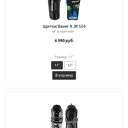
Щитки Bauer X JR S24
в наличии
6 990
руб.
Размер: 11"
11"
12"
В корзину