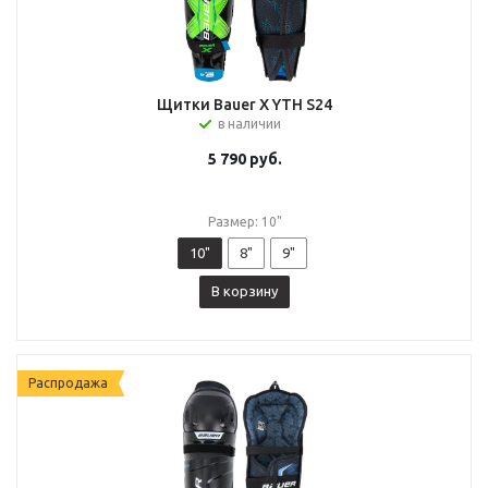
Щитки Bauer X YTH S24
в наличии
5 790
руб.
Размер: 10"
10"
8"
9"
В корзину
Распродажа