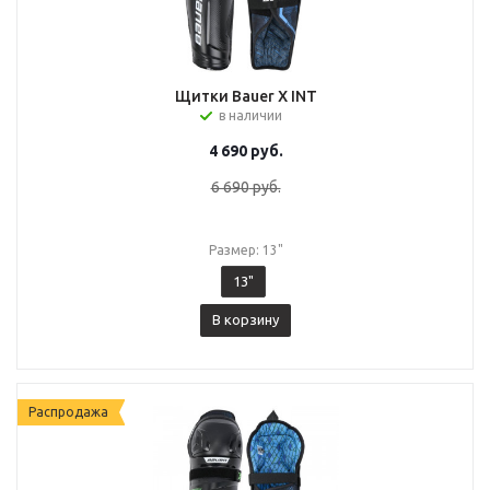
Щитки Bauer X INT
в наличии
4 690
руб.
6 690
руб.
Размер: 13"
13"
В корзину
Распродажа