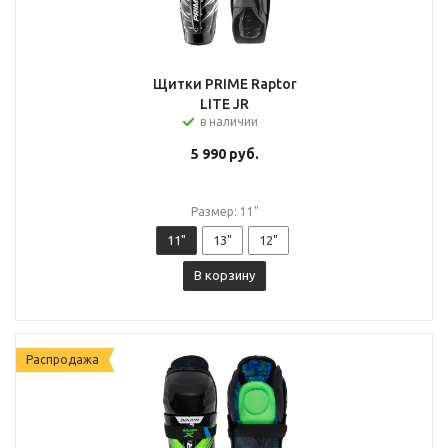
Щитки PRIME Raptor
LITE JR
в наличии
5 990
руб.
Размер: 11"
11"
13"
12"
В корзину
Распродажа