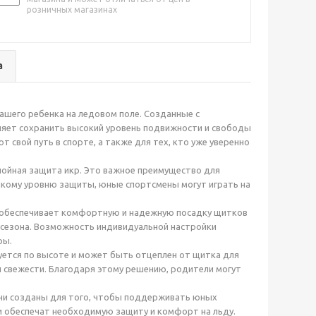
розничных магазинах
а
вашего ребенка на ледовом поле. Созданные с
ляет сохранить высокий уровень подвижности и свободы
свой путь в спорте, а также для тех, кто уже уверенно
слойная защита икр. Это важное преимущество для
акому уровню защиты, юные спортсмены могут играть на
о обеспечивает комфортную и надежную посадку щитков
е сезона. Возможность индивидуальной настройки
ры.
уется по высоте и может быть отцеплен от щитка для
и свежести. Благодаря этому решению, родители могут
 Они созданы для того, чтобы поддерживать юных
ки обеспечат необходимую защиту и комфорт на льду.