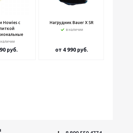
 Howies с
Нагрудник Bauer X SR
Шлем вра
питкой
в наличии
сиональные
 наличии
90 руб.
от
4 990 руб.
от
2
Я
8 800 550 4774