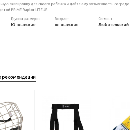
ную экипировку для своего ребенка и дайте ему возможность сосредото
итой PRIME Raptor LITE JR.
Группы размеров
Возраст
Сегмент
Юношеские
юношеские
Любительский
е рекомендации