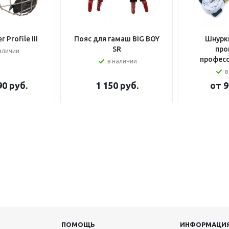
 Profile III
Пояс для гамаш BIG BOY
Шнурки
SR
про
аличии
профес
в наличии
в
90 руб.
1 150
руб.
от
9
ПОМОЩЬ
ИНФОРМАЦИ