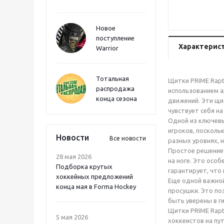
Новое
поступление
Характерис
Warrior
Тотальная
Щитки PRIME Rapt
распродажа
использованием а
конца сезона
движений. Эти щи
чувствует себя на
Одной из ключевы
игроков, посколь
Новости
Все новости
разных уровнях, н
Простое решение 
28 мая 2026
на ноге. Это осо
Подборка крутых
гарантирует, что
хоккейных предложений
Еще одной важной
конца мая в Forma Hockey
просушки. Это по
быть уверены в г
Щитки PRIME Rapt
5 мая 2026
хоккеистов на пу