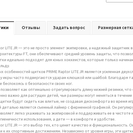
тики
Отзывы
Задать вопрос
Размерная сетк
or LITE JR — это не просто элемент экипировки, а надежный защитник 
рхитектуры FT, они обеспечивают средний уровень защиты, что позво
тки идеально подходят для юных хоккеистов, которые только начинают 
 льду.
х особенностей щитков PRIME Raptor LITE JR является усиленная двух
ку икры часто подвергаются ударам клюшкой или шайбой. Благодаря т
е беспокоясь о безопасности своих ног.
позволяет как оптимально отрегулировать длину нижней резинки, чт
бенно важно для растущих детей, чьи размеры могут меняться в течени
 щитки будут сидеть как влитые, не создавая дискомфорта во время иг
 деталью является съемный лайнер с фирменной графикой. Он регулир
зволяет легко ухаживать за экипировкой и поддерживать ее в чистоте 
игиеничности использования, а дети — в комфорте и удобстве.
or LITE JR — это выбор тех, кто ценит качество и функциональность.
ти к их спортивным достижениям. Независимо от уровня игры, эти щит