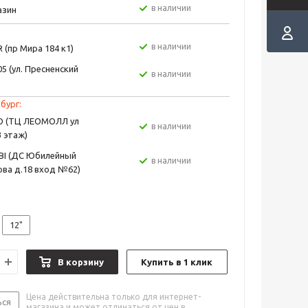
в наличии
азин
в наличии
 (пр Мира 184 к1)
5 (ул. Пресненский
в наличии
бург:
EO (ТЦ ЛЕОМОЛЛ ул
в наличии
3 этаж)
BI (ДС Юбилейный
в наличии
ва д.18 вход №62)
12"
В корзину
Купить в 1 клик
Цена действительна только для интернет-
ься
магазина и может отличаться от цен в