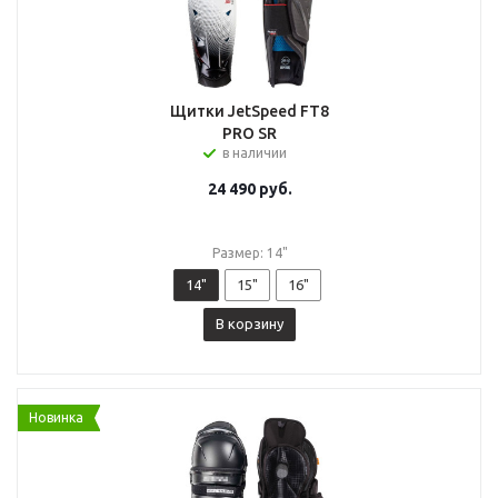
Щитки JetSpeed FT8
PRO SR
в наличии
24 490
руб.
Размер: 14"
14"
15"
16"
В корзину
Новинка