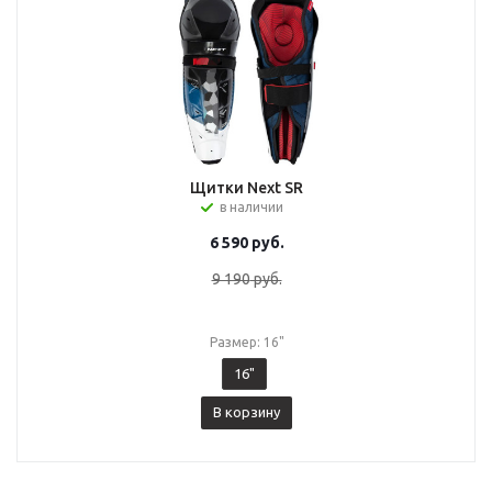
Щитки Next SR
в наличии
6 590
руб.
9 190
руб.
Размер: 16"
16"
В корзину