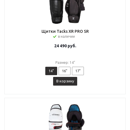
Щитки Tacks XR PRO SR
в наличии
24 490
руб.
Размер: 14"
14"
16"
17"
В корзину