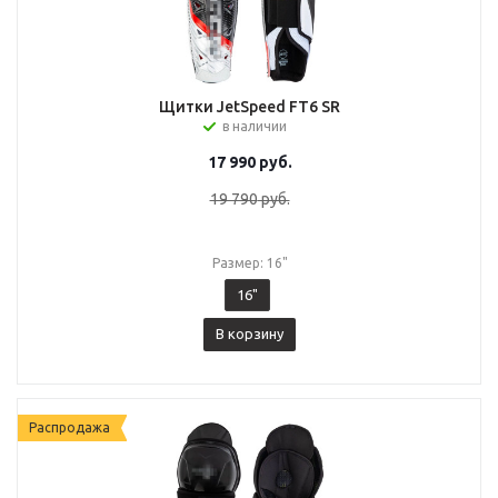
Щитки JetSpeed FT6 SR
в наличии
17 990
руб.
19 790
руб.
Размер: 16"
16"
В корзину
Распродажа