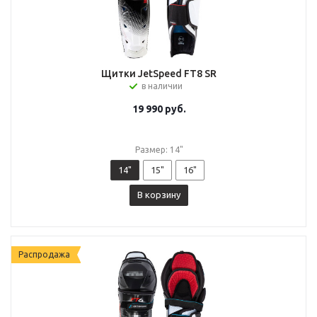
Щитки JetSpeed FT8 SR
в наличии
19 990
руб.
Размер: 14"
14"
15"
16"
В корзину
Распродажа