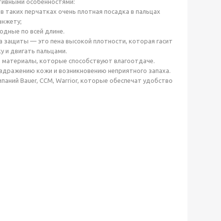
тивными особенностями:
в таких перчатках очень плотная посадка в пальцах
анжету;
одные по всей длине.
а защиты — это пена высокой плотности, которая гасит
у и двигать пальцами.
 материалы, которые способствуют влагоотдаче.
здражению кожи и возникновению неприятного запаха.
аний Bauer, CCM, Warrior, которые обеспечат удобство