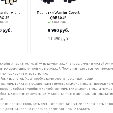
rrior Alpha
Перчатки Warrior Covert
RO SR
QRE 30 JR
аличии
в наличии
0
руб.
9 990
руб.
11 490
руб.
оккейных перчаток (краг) — надежная защита предплечья и кистей рук 
 во время динамичной игры в хоккей. Перчатки являются неотъемлем
имо подходить ответственно.
йных перчаток (краг) необходимо учесть несколько правил:
ых перчаток стоит осуществлять вместе с налокотниками, поскольку 
удалось подобрать удобные хоккейные перчатки и налокотники, а между
рать дополнительную защиту запястья — это специальный напульсник
ы;
ки не должны сковывать кисть, от этого зависит ее подвижность во вр
ки должны хорошо сидеть по длине пальцев, не спадать.