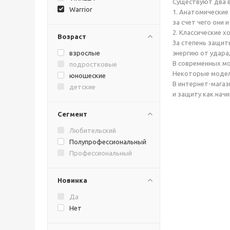
Существуют два в
Warrior
1. Анатомические
за счет чего они
2. Классические 
Возраст
За степень защит
взрослые
энергию от удара
В современных м
подростковые
Некоторые модел
юношеские
В интернет-магаз
детские
и защиту как нач
Сегмент
Любительский
Полупрофессиональный
Профессиональный
Новинка
Да
Нет