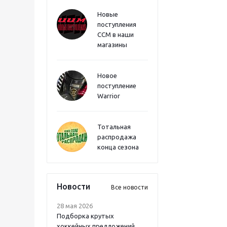
Новые
поступления
CCM в наши
магазины
Новое
поступление
Warrior
Тотальная
распродажа
конца сезона
Новости
Все новости
28 мая 2026
Подборка крутых
хоккейных предложений