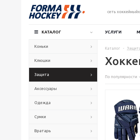
сеть хоккейныйх
КАТАЛОГ
УСЛУГИ
М
Коньки
Каталог
-
Защит
Хоккей
Клюшки
Защита
По популярности
Аксессуары
Одежда
Сумки
Вратарь