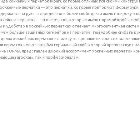
ида хоккейных перчаток (краг), которые отличаются своими конструк
 хоккейные перчатки — это перчатки, которые повторяют форму руки, 
 и держатся на руке, в середине они более свободны и имеют широкую м
хоккейные перчатки — это перчатки, которые имеют прямой крой и своб
ы и удобство в хоккейных перчатках отвечает многосегментная систем
, чем больше защитных сегментов на перчатке, тем удобнее сгибать рук
оделях хоккейных перчаток используют прочные высокотехнологичные
и перчаток имеют антибактериальный слой, который препятствует ра
ине FORMA представлен широкий ассортимент хоккейных перчаток комп
инающим игрокам, так и профессионалам.