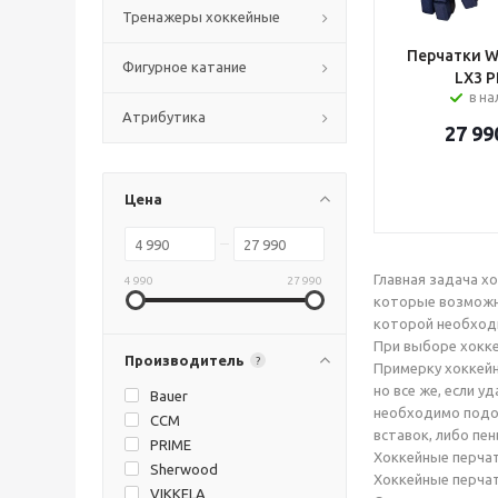
Тренажеры хоккейные
Перчатки Wa
Фигурное катание
LX3 P
в н
Атрибутика
27 99
Цена
Главная задача х
4 990
27 990
которые возможны
которой необход
При выборе хокке
Производитель
?
Примерку хоккейн
но все же, если 
Bauer
необходимо подоб
CCM
вставок, либо пен
PRIME
Хоккейные перчат
Sherwood
Хоккейные перчат
VIKKELA