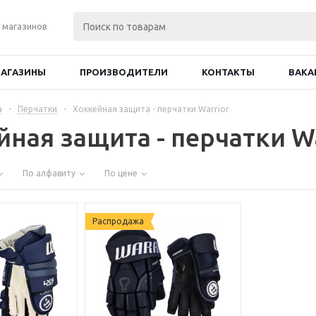
 магазинов
АГАЗИНЫ
ПРОИЗВОДИТЕЛИ
КОНТАКТЫ
ВАКА
а
-
Перчатки
-
Хоккейная защита - перчатки Warrior
ная защита - перчатки Wa
По алфавиту
По цене
Распродажа