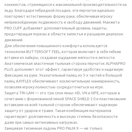
хоккеистов, стремящихся к максимальной производительности на
льду. Благодаря гибридной посадке, эти перчатки идеально
повторяют естественную форму руки, обеспечивая игроку
непревзойденную подвижность и свободу движений. Манжета
PRO CUFF добавляет дополнительный уровень защиты,
предотвращая порезы в области запястья и расширяя диапазон
движений.
Для обеспечения повышенного комфорта используется
технология BUTTERSOFT FEEL, которая включает в себя гибкие
вставки из лайкры, создавая ощущение мягкости и легкости.
Анатомическая эластичная тыльная сторона перчаток ALPHAPRO
PLUS дополняет этот эффект, гарантируя удобство и надежную
фиксацию на руке. Указательный палец из 3-х частей и большой
палец AXYFLEX обеспечивают исключительную маневренность,
позволяя игроку полностью сосредоточиться на игре.
Защита TRI-LAM — это три слоя пены: HD, VN и IXPE, которые в
сочетании с формованной пеной SPACE SHIELD 2.0 и пластиковыми
вставками на всей тыльной стороне обеспечивают надежную
защиту от ударов и травм. Такая комбинация материалов
гарантирует долговечность и высокую степень безопасности
даже при самых интенсивных нагрузках.
Замшевая тисненная ладонь PRO PALM X — не только