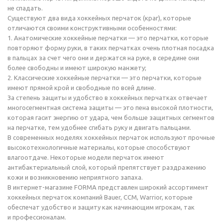
не спадать.
Существуют два вида хоккейных перчаток (краг), которые
отличаются своими конструктивными особенностями:
1. Анатомические хоккейные перчатки — это перчатки, которые
повторяют форму руки, в таких перчатках очень плотная посадка
в пальцах за счет чего они и держатся на руке, в середине они
более свободны и имеют широкую манжету;
2. Классические хоккейные перчатки — это перчатки, которые
имеют прямой крой и свободные по всей длине.
За степень защиты и удобство в хоккейных перчатках отвечает
многосегментная система защиты — это пена высокой плотности,
которая гасит энергию от удара, чем больше защитных сегментов
на перчатке, тем удобнее сгибать руку и двигать пальцами.
В современных моделях хоккейных перчаток используют прочные
высокотехнологичные материалы, которые способствуют
влагоотдаче. Некоторые модели перчаток имеют
антибактериальный слой, который препятствует раздражению
кожи и возникновению неприятного запаха.
В интернет-магазине FORMA представлен широкий ассортимент
хоккейных перчаток компаний Bauer, CCM, Warrior, которые
обеспечат удобство и защиту как начинающим игрокам, так
и профессионалам.