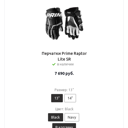
Перчатки Prime Raptor
Lite SR
в наличии
7 690
руб.
Размер: 13"
13"
14"
Цвет: Black
Black
Navy
В корзину