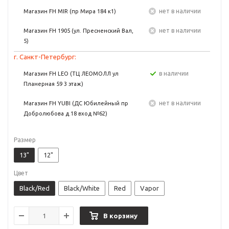
Нет в наличии
Магазин FH MIR (пр Мира 184 к1)
Нет в наличии
Магазин FH 1905 (ул. Пресненский Вал,
5)
г. Санкт-Петербург:
в наличии
Магазин FH LEO (ТЦ ЛЕОМОЛЛ ул
Планерная 59 3 этаж)
Нет в наличии
Магазин FH YUBI (ДС Юбилейный пр
Добролюбова д.18 вход №62)
Размер
13"
12"
Цвет
Black/Red
Black/White
Red
Vapor
В корзину