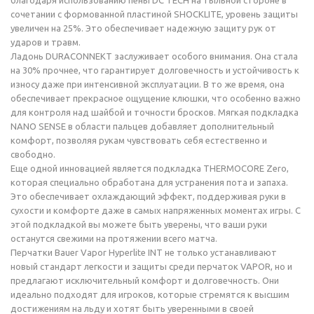
благодаря использованию пены DC TECH на тыльной стороне в
сочетании с формованной пластиной SHOCKLITE, уровень защиты
увеличен на 25%. Это обеспечивает надежную защиту рук от
ударов и травм.
Ладонь DURACONNEKT заслуживает особого внимания. Она стала
на 30% прочнее, что гарантирует долговечность и устойчивость к
износу даже при интенсивной эксплуатации. В то же время, она
обеспечивает прекрасное ощущение клюшки, что особенно важно
для контроля над шайбой и точности бросков. Мягкая подкладка
NANO SENSE в области пальцев добавляет дополнительный
комфорт, позволяя рукам чувствовать себя естественно и
свободно.
Еще одной инновацией является подкладка THERMOCORE Zero,
которая специально обработана для устранения пота и запаха.
Это обеспечивает охлаждающий эффект, поддерживая руки в
сухости и комфорте даже в самых напряженных моментах игры. С
этой подкладкой вы можете быть уверены, что ваши руки
останутся свежими на протяжении всего матча.
Перчатки Bauer Vapor Hyperlite INT не только устанавливают
новый стандарт легкости и защиты среди перчаток VAPOR, но и
предлагают исключительный комфорт и долговечность. Они
идеально подходят для игроков, которые стремятся к высшим
достижениям на льду и хотят быть уверенными в своей